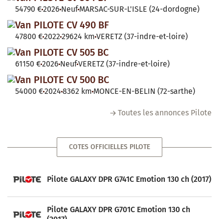
54790 €
2026
Neuf
MARSAC-SUR-L'ISLE (24-dordogne)
Van PILOTE CV 490 BF
47800 €
2022
29624 km
VERETZ (37-indre-et-loire)
Van PILOTE CV 505 BC
61150 €
2026
Neuf
VERETZ (37-indre-et-loire)
Van PILOTE CV 500 BC
54000 €
2024
8362 km
MONCE-EN-BELIN (72-sarthe)
Toutes les annonces Pilote
COTES OFFICIELLES PILOTE
Pilote GALAXY DPR G741C Emotion 130 ch (2017)
Pilote GALAXY DPR G701C Emotion 130 ch