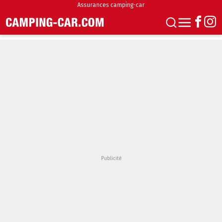
Assurances camping-car
S'abonner
Boutique
Newsletter
Annonces
Podcasts
Vidéos
Actualités
Essais
Accueil & stationnement
Accessoires
Achat & vente
Fourgons & Vans