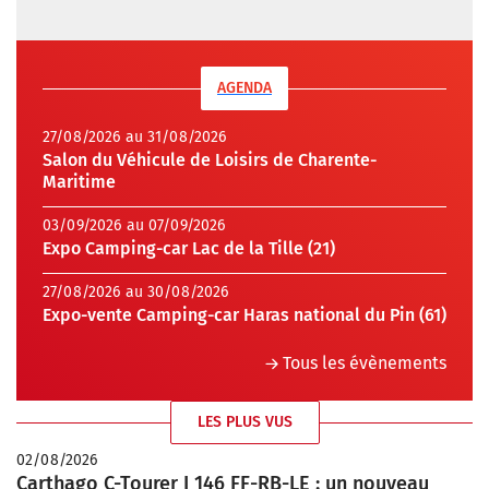
AGENDA
27/08/2026 au 31/08/2026
Salon du Véhicule de Loisirs de Charente-
Maritime
03/09/2026 au 07/09/2026
Expo Camping-car Lac de la Tille (21)
27/08/2026 au 30/08/2026
Expo-vente Camping-car Haras national du Pin (61)
Tous les évènements
LES PLUS VUS
02/08/2026
Carthago C-Tourer I 146 FF-RB-LE : un nouveau