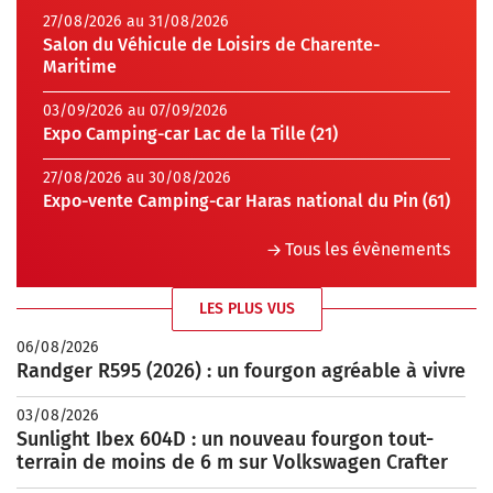
27/08/2026 au 31/08/2026
Salon du Véhicule de Loisirs de Charente-
Maritime
03/09/2026 au 07/09/2026
Expo Camping-car Lac de la Tille (21)
27/08/2026 au 30/08/2026
Expo-vente Camping-car Haras national du Pin (61)
Tous les évènements
LES PLUS VUS
06/08/2026
Randger R595 (2026) : un fourgon agréable à vivre
03/08/2026
Sunlight Ibex 604D : un nouveau fourgon tout-
terrain de moins de 6 m sur Volkswagen Crafter