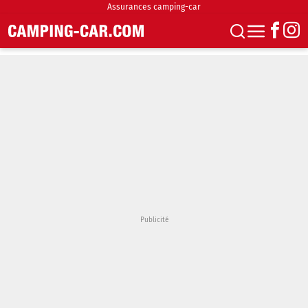
Assurances camping-car
S'abonner
Boutique
Newsletter
Annonces
Podcasts
Vidéos
Actualités
Essais
Accueil & stationnement
Accessoires
Achat & vente
Fourgons & Vans