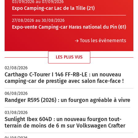
03/09/2026 au 07/09/2026
Expo Camping-car Lac de la Tille (21)
27/08/2026 au 30/08/2026
Expo-vente Camping-car Haras national du Pin (61)
Tous les évènements
LES PLUS VUS
02/08/2026
Carthago C-Tourer I 146 FF-RB-LE : un nouveau
camping-car de prestige avec salon face-face !
06/08/2026
Randger R595 (2026) : un fourgon agréable à vivre
03/08/2026
Sunlight Ibex 604D : un nouveau fourgon tout-
terrain de moins de 6 m sur Volkswagen Crafter