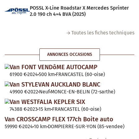
POSSL X-Line Roadstar X Mercedes Sprinter
2.0 190 ch 4×4 BVA (2025)
Toutes les fiches techniques
ANNONCES OCCASIONS
Van FONT VENDôME AUTOCAMP
61900 €
2024
500 km
FRANCASTEL (60-oise)
Van STYLEVAN AUCKLAND BLANC
49900 €
2022
Neuf
MONCE-EN-BELIN (72-sarthe)
Van WESTFALIA KEPLER SIX
74388 €
2023
15 km
FRANCASTEL (60-oise)
Van CROSSCAMP FLEX 177ch Boite auto
59990 €
2024
10 km
DOMPIERRE-SUR-YON (85-vendee)