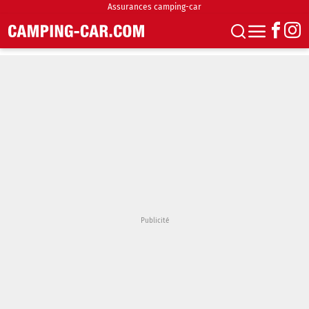
Assurances camping-car
S'abonner
Boutique
Newsletter
Annonces
Podcasts
Vidéos
Actualités
Essais
Accueil & stationnement
Accessoires
Achat & vente
Fourgons & Vans