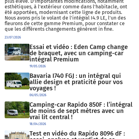
plus élevé. D'importantes modifications, notamment
esthétiques, à l'extérieur comme dans l'habitacle, ont
été apportées, modernisant cette ligne de produits.
Nous avons pris le volant de l'intégral I4.9 LE, l'un des
fleurons de cette gamme Premium, pour constater ce
que les différents changements génèrent in fine.
23/07/2026
Essai et vidéo : Eden Camp change
de braquet, avec un camping-car
intégral Premium
19/05/2026
Bavaria I740 FGJ : un intégral qui
allie design et praticité pour vos
voyages !
06/05/2026
Camping-car Rapido 850F : l’intégral
de moins de sept mètres avec un
vrai lit central !
18/04/2026
Test en vidéo du Rapido 8096 dF :