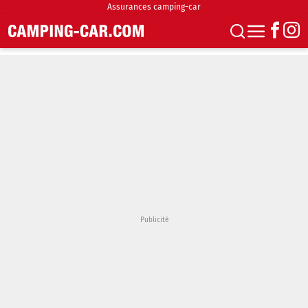
Assurances camping-car
S'abonner
Boutique
Newsletter
Annonces
Podcasts
Vidéos
Actualités
Essais
Accueil & stationnement
Accessoires
Achat & vente
Fourgons & Vans