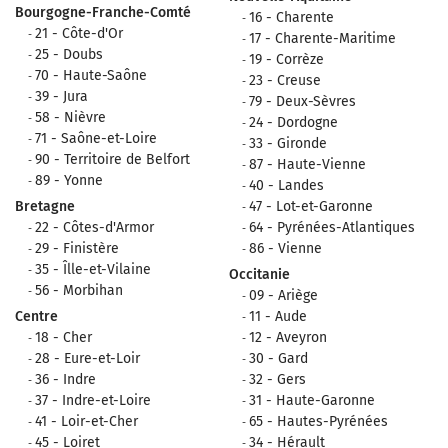
Bourgogne-Franche-Comté
16 - Charente
21 - Côte-d'Or
17 - Charente-Maritime
25 - Doubs
19 - Corrèze
70 - Haute-Saône
23 - Creuse
39 - Jura
79 - Deux-Sèvres
58 - Nièvre
24 - Dordogne
71 - Saône-et-Loire
33 - Gironde
90 - Territoire de Belfort
87 - Haute-Vienne
89 - Yonne
40 - Landes
Bretagne
47 - Lot-et-Garonne
22 - Côtes-d'Armor
64 - Pyrénées-Atlantiques
29 - Finistère
86 - Vienne
35 - Îlle-et-Vilaine
Occitanie
56 - Morbihan
09 - Ariège
Centre
11 - Aude
18 - Cher
12 - Aveyron
28 - Eure-et-Loir
30 - Gard
36 - Indre
32 - Gers
37 - Indre-et-Loire
31 - Haute-Garonne
41 - Loir-et-Cher
65 - Hautes-Pyrénées
45 - Loiret
34 - Hérault