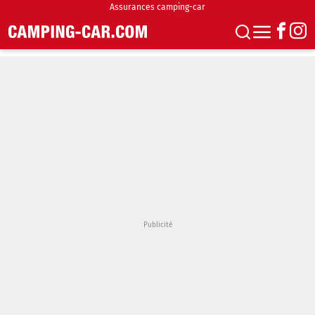
Assurances camping-car
S'abonner
Boutique
Newsletter
Annonces
Podcasts
Vidéos
Actualités
Essais
Accueil & stationnement
Accessoires
Achat & vente
Fourgons & Vans