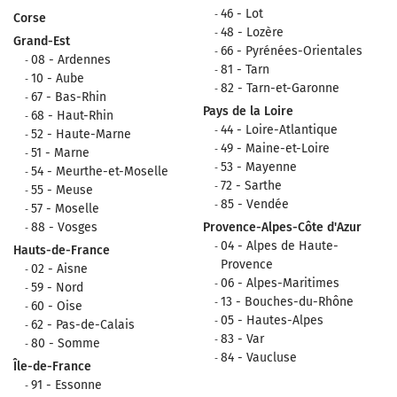
46 - Lot
Corse
48 - Lozère
Grand-Est
66 - Pyrénées-Orientales
08 - Ardennes
81 - Tarn
10 - Aube
82 - Tarn-et-Garonne
67 - Bas-Rhin
Pays de la Loire
68 - Haut-Rhin
44 - Loire-Atlantique
52 - Haute-Marne
49 - Maine-et-Loire
51 - Marne
53 - Mayenne
54 - Meurthe-et-Moselle
72 - Sarthe
55 - Meuse
85 - Vendée
57 - Moselle
88 - Vosges
Provence-Alpes-Côte d'Azur
04 - Alpes de Haute-
Hauts-de-France
Provence
02 - Aisne
06 - Alpes-Maritimes
59 - Nord
13 - Bouches-du-Rhône
60 - Oise
05 - Hautes-Alpes
62 - Pas-de-Calais
83 - Var
80 - Somme
84 - Vaucluse
Île-de-France
91 - Essonne