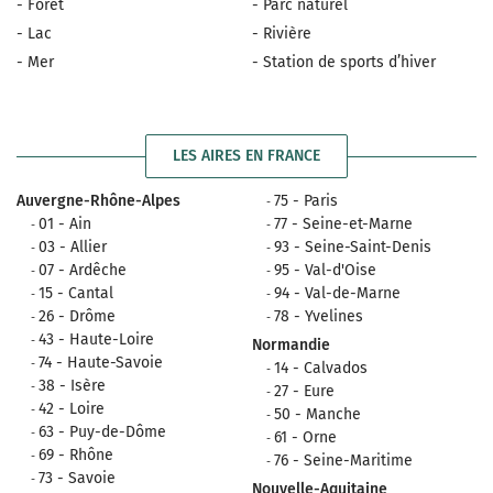
- Forêt
- Parc naturel
- Lac
- Rivière
- Mer
- Station de sports d’hiver
LES AIRES EN FRANCE
Auvergne-Rhône-Alpes
75 - Paris
01 - Ain
77 - Seine-et-Marne
03 - Allier
93 - Seine-Saint-Denis
07 - Ardêche
95 - Val-d'Oise
15 - Cantal
94 - Val-de-Marne
26 - Drôme
78 - Yvelines
43 - Haute-Loire
Normandie
74 - Haute-Savoie
14 - Calvados
38 - Isère
27 - Eure
42 - Loire
50 - Manche
63 - Puy-de-Dôme
61 - Orne
69 - Rhône
76 - Seine-Maritime
73 - Savoie
Nouvelle-Aquitaine