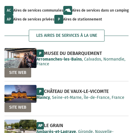
u
l
a
l
t
i
t
s
AC
Aires de services communales
Aires de services dans un camping
l
s
a
a
a
v
AP
Aires de services privées
P
Aires de stationnement
b
v
a
l
a
i
e
i
l
LES AIRES DE SERVICES À LA UNE
l
a
a
b
b
l
l
e
MUSEE DU DEBARQUEMENT
P
e
Arromanches-les-Bains
, Calvados, Normandie,
France
SITE WEB
CHÂTEAU DE VAUX-LE-VICOMTE
P
Maincy
, Seine-et-Marne, Île-de-France, France
SITE WEB
LE GRAIN
AP
Ambarès-et-Lagrave
, Gironde, Nouvelle-