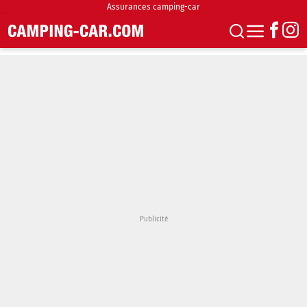
Assurances camping-car
S'abonner
Boutique
Newsletter
Annonces
Podcasts
Vidéos
Actualités
Essais
Accueil & stationnement
Accessoires
Achat & vente
Fourgons & Vans