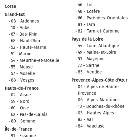
46 - Lot
Corse
48 - Lozère
Grand-Est
66 - Pyrénées-Orientales
08 - Ardennes
81 - Tarn
10 - Aube
82 - Tarn-et-Garonne
67 - Bas-Rhin
Pays de la Loire
68 - Haut-Rhin
44 - Loire-Atlantique
52 - Haute-Marne
49 - Maine-et-Loire
51 - Marne
53 - Mayenne
54 - Meurthe-et-Moselle
72 - Sarthe
55 - Meuse
85 - Vendée
57 - Moselle
88 - Vosges
Provence-Alpes-Côte d'Azur
04 - Alpes de Haute-
Hauts-de-France
Provence
02 - Aisne
06 - Alpes-Maritimes
59 - Nord
13 - Bouches-du-Rhône
60 - Oise
05 - Hautes-Alpes
62 - Pas-de-Calais
83 - Var
80 - Somme
84 - Vaucluse
Île-de-France
91 - Essonne