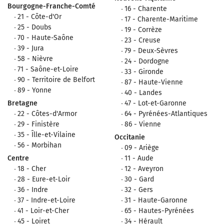
Bourgogne-Franche-Comté
16 - Charente
21 - Côte-d'Or
17 - Charente-Maritime
25 - Doubs
19 - Corrèze
70 - Haute-Saône
23 - Creuse
39 - Jura
79 - Deux-Sèvres
58 - Nièvre
24 - Dordogne
71 - Saône-et-Loire
33 - Gironde
90 - Territoire de Belfort
87 - Haute-Vienne
89 - Yonne
40 - Landes
Bretagne
47 - Lot-et-Garonne
22 - Côtes-d'Armor
64 - Pyrénées-Atlantiques
29 - Finistère
86 - Vienne
35 - Îlle-et-Vilaine
Occitanie
56 - Morbihan
09 - Ariège
Centre
11 - Aude
18 - Cher
12 - Aveyron
28 - Eure-et-Loir
30 - Gard
36 - Indre
32 - Gers
37 - Indre-et-Loire
31 - Haute-Garonne
41 - Loir-et-Cher
65 - Hautes-Pyrénées
45 - Loiret
34 - Hérault