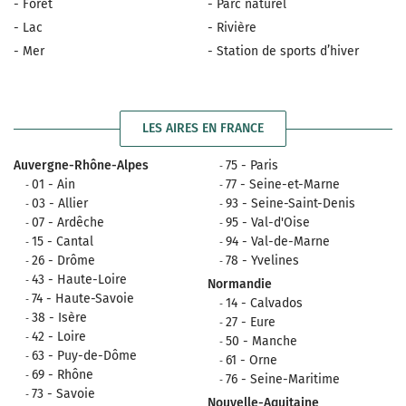
- Forêt
- Parc naturel
- Lac
- Rivière
- Mer
- Station de sports d’hiver
LES AIRES EN FRANCE
Auvergne-Rhône-Alpes
75 - Paris
01 - Ain
77 - Seine-et-Marne
03 - Allier
93 - Seine-Saint-Denis
07 - Ardêche
95 - Val-d'Oise
15 - Cantal
94 - Val-de-Marne
26 - Drôme
78 - Yvelines
43 - Haute-Loire
Normandie
74 - Haute-Savoie
14 - Calvados
38 - Isère
27 - Eure
42 - Loire
50 - Manche
63 - Puy-de-Dôme
61 - Orne
69 - Rhône
76 - Seine-Maritime
73 - Savoie
Nouvelle-Aquitaine