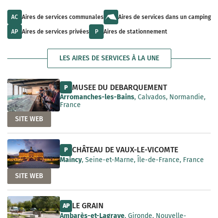
u
l
a
l
t
i
t
s
AC
Aires de services communales
Aires de services dans un camping
l
s
a
a
a
v
AP
Aires de services privées
P
Aires de stationnement
b
v
a
l
a
i
e
i
l
LES AIRES DE SERVICES À LA UNE
l
a
a
b
b
l
l
e
MUSEE DU DEBARQUEMENT
P
e
Arromanches-les-Bains
, Calvados, Normandie,
France
SITE WEB
CHÂTEAU DE VAUX-LE-VICOMTE
P
Maincy
, Seine-et-Marne, Île-de-France, France
SITE WEB
LE GRAIN
AP
Ambarès-et-Lagrave
, Gironde, Nouvelle-