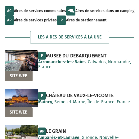
u
l
a
l
t
i
t
s
AC
Aires de services communales
Aires de services dans un camping
l
s
a
a
a
v
AP
Aires de services privées
P
Aires de stationnement
b
v
a
l
a
i
e
i
l
LES AIRES DE SERVICES À LA UNE
l
a
a
b
b
l
l
e
MUSEE DU DEBARQUEMENT
P
e
Arromanches-les-Bains
, Calvados, Normandie,
France
SITE WEB
CHÂTEAU DE VAUX-LE-VICOMTE
P
Maincy
, Seine-et-Marne, Île-de-France, France
SITE WEB
LE GRAIN
AP
Ambarès-et-Lagrave
, Gironde, Nouvelle-