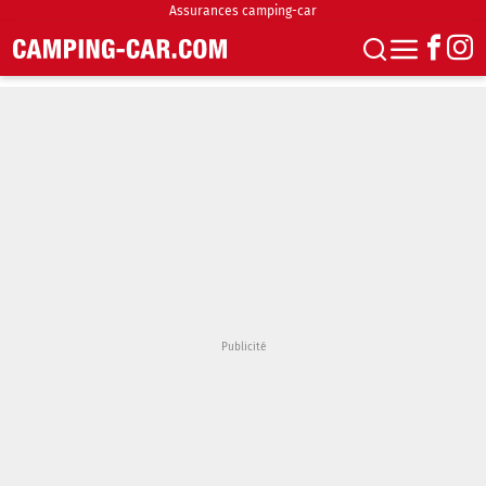
Assurances camping-car
S'abonner
Boutique
Newsletter
Annonces
Podcasts
Vidéos
Actualités
Essais
Accueil & stationnement
Accessoires
Achat & vente
Fourgons & Vans