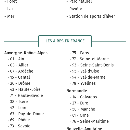
- Forêt
- Parc naturel
- Lac
- Rivière
- Mer
- Station de sports d’hiver
LES AIRES EN FRANCE
Auvergne-Rhône-Alpes
75 - Paris
01 - Ain
77 - Seine-et-Marne
03 - Allier
93 - Seine-Saint-Denis
07 - Ardêche
95 - Val-d'Oise
15 - Cantal
94 - Val-de-Marne
26 - Drôme
78 - Yvelines
43 - Haute-Loire
Normandie
74 - Haute-Savoie
14 - Calvados
38 - Isère
27 - Eure
42 - Loire
50 - Manche
63 - Puy-de-Dôme
61 - Orne
69 - Rhône
76 - Seine-Maritime
73 - Savoie
Nouvelle-Aquitaine