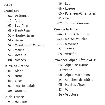
46 - Lot
Corse
48 - Lozère
Grand-Est
66 - Pyrénées-Orientales
08 - Ardennes
81 - Tarn
10 - Aube
82 - Tarn-et-Garonne
67 - Bas-Rhin
Pays de la Loire
68 - Haut-Rhin
44 - Loire-Atlantique
52 - Haute-Marne
49 - Maine-et-Loire
51 - Marne
53 - Mayenne
54 - Meurthe-et-Moselle
72 - Sarthe
55 - Meuse
85 - Vendée
57 - Moselle
88 - Vosges
Provence-Alpes-Côte d'Azur
04 - Alpes de Haute-
Hauts-de-France
Provence
02 - Aisne
06 - Alpes-Maritimes
59 - Nord
13 - Bouches-du-Rhône
60 - Oise
05 - Hautes-Alpes
62 - Pas-de-Calais
83 - Var
80 - Somme
84 - Vaucluse
Île-de-France
91 - Essonne