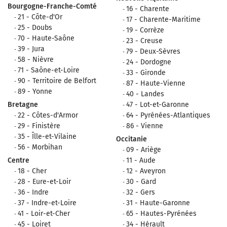
Bourgogne-Franche-Comté
16 - Charente
21 - Côte-d'Or
17 - Charente-Maritime
25 - Doubs
19 - Corrèze
70 - Haute-Saône
23 - Creuse
39 - Jura
79 - Deux-Sèvres
58 - Nièvre
24 - Dordogne
71 - Saône-et-Loire
33 - Gironde
90 - Territoire de Belfort
87 - Haute-Vienne
89 - Yonne
40 - Landes
Bretagne
47 - Lot-et-Garonne
22 - Côtes-d'Armor
64 - Pyrénées-Atlantiques
29 - Finistère
86 - Vienne
35 - Îlle-et-Vilaine
Occitanie
56 - Morbihan
09 - Ariège
Centre
11 - Aude
18 - Cher
12 - Aveyron
28 - Eure-et-Loir
30 - Gard
36 - Indre
32 - Gers
37 - Indre-et-Loire
31 - Haute-Garonne
41 - Loir-et-Cher
65 - Hautes-Pyrénées
45 - Loiret
34 - Hérault