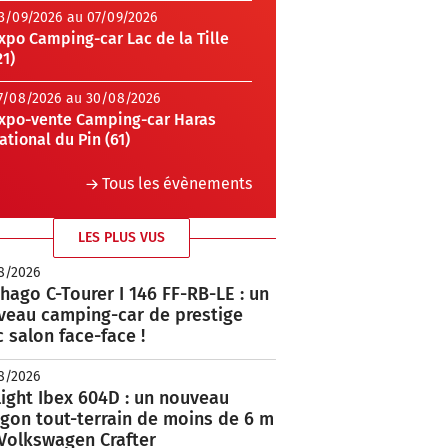
3/09/2026 au 07/09/2026
xpo Camping-car Lac de la Tille
21)
7/08/2026 au 30/08/2026
xpo-vente Camping-car Haras
ational du Pin (61)
Tous les évènements
LES PLUS VUS
8/2026
hago C-Tourer I 146 FF-RB-LE : un
veau camping-car de prestige
 salon face-face !
8/2026
ight Ibex 604D : un nouveau
rgon tout-terrain de moins de 6 m
 Volkswagen Crafter