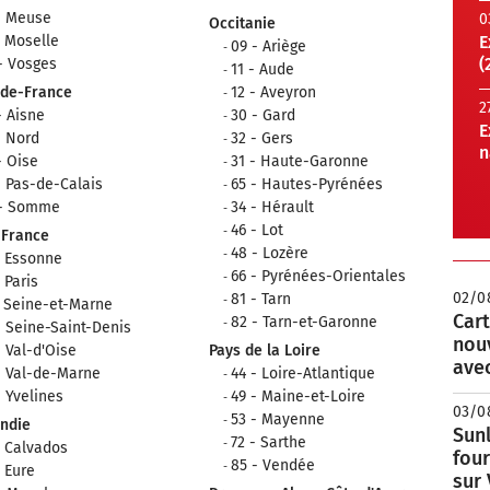
- Meuse
0
Occitanie
- Moselle
E
09 - Ariège
(
- Vosges
11 - Aude
-de-France
12 - Aveyron
2
- Aisne
30 - Gard
E
- Nord
32 - Gers
n
- Oise
31 - Haute-Garonne
- Pas-de-Calais
65 - Hautes-Pyrénées
 - Somme
34 - Hérault
46 - Lot
-France
48 - Lozère
- Essonne
66 - Pyrénées-Orientales
- Paris
02/0
81 - Tarn
- Seine-et-Marne
Cart
82 - Tarn-et-Garonne
- Seine-Saint-Denis
nou
- Val-d'Oise
Pays de la Loire
avec
- Val-de-Marne
44 - Loire-Atlantique
- Yvelines
49 - Maine-et-Loire
03/0
53 - Mayenne
ndie
Sunl
72 - Sarthe
- Calvados
fou
85 - Vendée
- Eure
sur