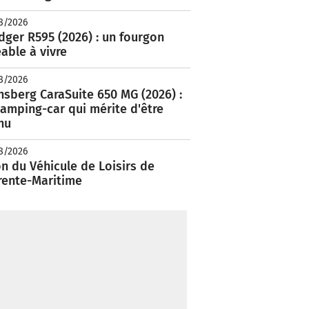
8/2026
ger R595 (2026) : un fourgon
able à vivre
8/2026
nsberg CaraSuite 650 MG (2026) :
amping-car qui mérite d'être
nu
8/2026
n du Véhicule de Loisirs de
rente-Maritime