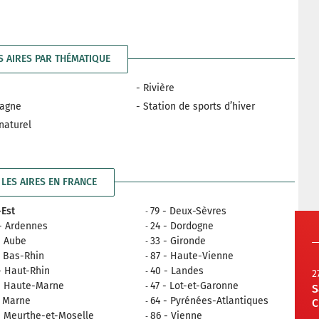
S AIRES PAR THÉMATIQUE
- Rivière
tagne
- Station de sports d’hiver
 naturel
LES AIRES EN FRANCE
Est
79 - Deux-Sèvres
- Ardennes
24 - Dordogne
- Aube
33 - Gironde
- Bas-Rhin
87 - Haute-Vienne
- Haut-Rhin
40 - Landes
2
- Haute-Marne
47 - Lot-et-Garonne
S
- Marne
64 - Pyrénées-Atlantiques
C
- Meurthe-et-Moselle
86 - Vienne