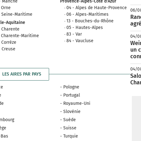
- Manche
Provence-Alpes-Côte d'Azur
- Orne
04 - Alpes de Haute-Provence
06/0
- Seine-Maritime
06 - Alpes-Maritimes
Rand
13 - Bouches-du-Rhône
le-Aquitaine
agré
05 - Hautes-Alpes
- Charente
83 - Var
- Charente-Maritime
04/0
84 - Vaucluse
- Corrèze
Wei
- Creuse
un c
con
04/0
LES AIRES PAR PAYS
Salo
Cha
ce
- Pologne
e
- Portugal
nde
- Royaume-Uni
e
- Slovénie
embourg
- Suède
ège
- Suisse
-Bas
- Turquie