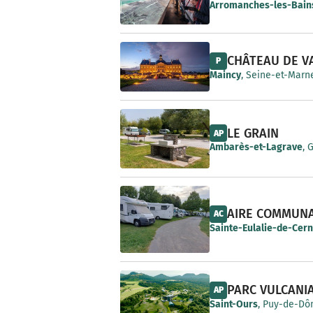
e
Arromanches-les-Bain
CHÂTEAU DE V
P
Maincy
, Seine-et-Marne
LE GRAIN
AP
Ambarès-et-Lagrave
, 
AIRE COMMUN
AC
Sainte-Eulalie-de-Cer
PARC VULCANI
AP
Saint-Ours
, Puy-de-Dô