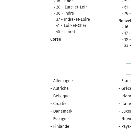
18 - Cher
50 
28 - Eure-et-Loir
61 
36 - Indre
76 
37 - Indre-et-Loire
Nouvel
41 - Loir-et-Cher
16 
45 - Loiret
17 
Corse
19 
23 
- Allemagne
- Fran
- Autriche
- Grèc
- Belgique
- Irla
- Croatie
- Itali
- Danemark
- Lux
- Espagne
- Norv
- Finlande
- Pays