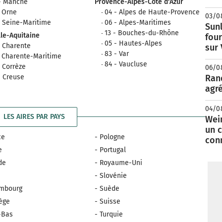
- Manche
Provence-Alpes-Côte d'Azur
- Orne
04 - Alpes de Haute-Provence
03/0
- Seine-Maritime
06 - Alpes-Maritimes
Sunl
13 - Bouches-du-Rhône
le-Aquitaine
fou
05 - Hautes-Alpes
- Charente
sur
83 - Var
- Charente-Maritime
84 - Vaucluse
- Corrèze
06/0
- Creuse
Rand
agré
04/0
LES AIRES PAR PAYS
Wei
un c
ce
- Pologne
con
e
- Portugal
nde
- Royaume-Uni
e
- Slovénie
embourg
- Suède
ège
- Suisse
-Bas
- Turquie