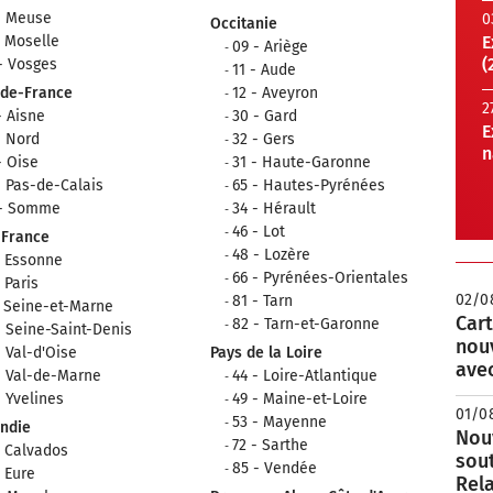
- Meuse
0
Occitanie
- Moselle
E
09 - Ariège
(
- Vosges
11 - Aude
-de-France
12 - Aveyron
2
- Aisne
30 - Gard
E
- Nord
32 - Gers
n
- Oise
31 - Haute-Garonne
- Pas-de-Calais
65 - Hautes-Pyrénées
 - Somme
34 - Hérault
46 - Lot
-France
48 - Lozère
- Essonne
66 - Pyrénées-Orientales
- Paris
02/0
81 - Tarn
- Seine-et-Marne
Cart
82 - Tarn-et-Garonne
- Seine-Saint-Denis
nou
- Val-d'Oise
Pays de la Loire
avec
- Val-de-Marne
44 - Loire-Atlantique
- Yvelines
49 - Maine-et-Loire
01/0
53 - Mayenne
ndie
Nouv
72 - Sarthe
- Calvados
sou
85 - Vendée
- Eure
Rela