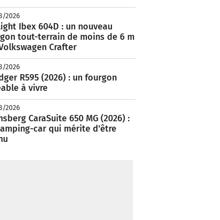
8/2026
ight Ibex 604D : un nouveau
rgon tout-terrain de moins de 6 m
 Volkswagen Crafter
8/2026
ger R595 (2026) : un fourgon
able à vivre
8/2026
nsberg CaraSuite 650 MG (2026) :
amping-car qui mérite d'être
nu