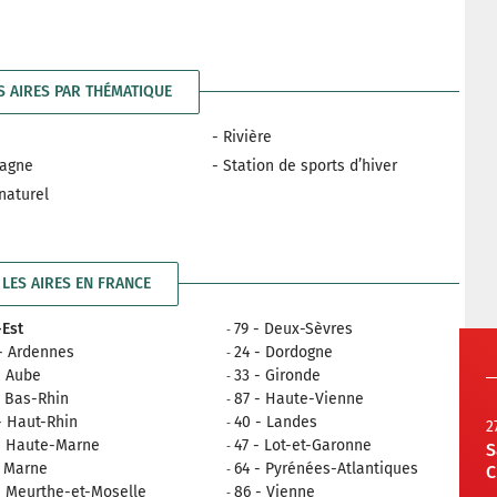
S AIRES PAR THÉMATIQUE
- Rivière
tagne
- Station de sports d’hiver
 naturel
LES AIRES EN FRANCE
Est
79 - Deux-Sèvres
- Ardennes
24 - Dordogne
- Aube
33 - Gironde
- Bas-Rhin
87 - Haute-Vienne
- Haut-Rhin
40 - Landes
2
- Haute-Marne
47 - Lot-et-Garonne
S
- Marne
64 - Pyrénées-Atlantiques
C
- Meurthe-et-Moselle
86 - Vienne