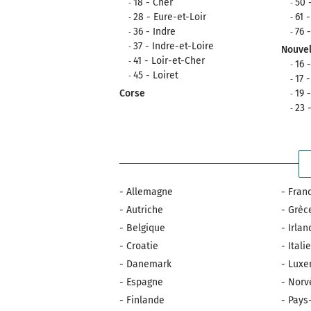
18 - Cher
50 
28 - Eure-et-Loir
61 
36 - Indre
76 
37 - Indre-et-Loire
Nouvel
41 - Loir-et-Cher
16 
45 - Loiret
17 
Corse
19 
23 
- Allemagne
- Fran
- Autriche
- Grèc
- Belgique
- Irla
- Croatie
- Itali
- Danemark
- Lux
- Espagne
- Norv
- Finlande
- Pays