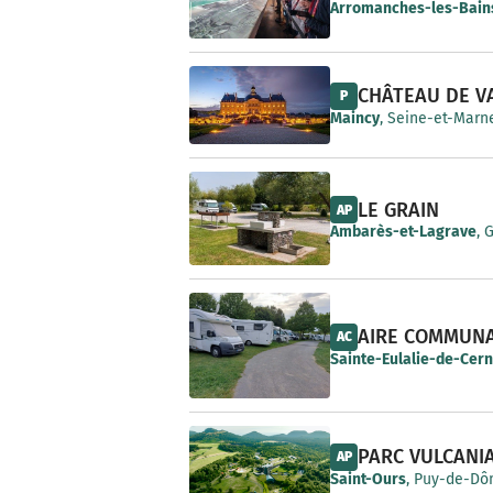
e
Arromanches-les-Bain
CHÂTEAU DE V
P
Maincy
, Seine-et-Marne
LE GRAIN
AP
Ambarès-et-Lagrave
, 
AIRE COMMUN
AC
Sainte-Eulalie-de-Cer
PARC VULCANI
AP
Saint-Ours
, Puy-de-Dô