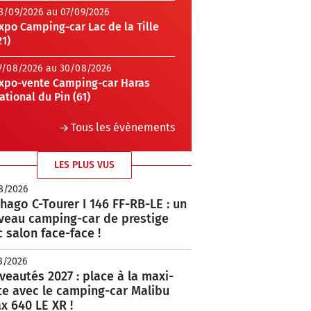
3/09/2026 au 07/09/2026
xpo Camping-car Lac de la Tille
21)
7/08/2026 au 30/08/2026
xpo-vente Camping-car Haras
ational du Pin (61)
Tous les évènements
LES PLUS VUS
8/2026
hago C-Tourer I 146 FF-RB-LE : un
veau camping-car de prestige
 salon face-face !
8/2026
eautés 2027 : place à la maxi-
te avec le camping-car Malibu
x 640 LE XR !