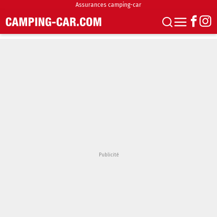
Assurances camping-car
S'abonner
Boutique
Newsletter
Annonces
Podcasts
Vidéos
Actualités
Essais
Accueil & stationnement
Accessoires
Achat & vente
Fourgons & Vans