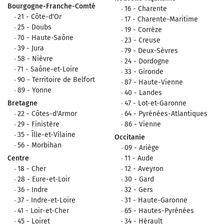
Bourgogne-Franche-Comté
16 - Charente
21 - Côte-d'Or
17 - Charente-Maritime
25 - Doubs
19 - Corrèze
70 - Haute-Saône
23 - Creuse
39 - Jura
79 - Deux-Sèvres
58 - Nièvre
24 - Dordogne
71 - Saône-et-Loire
33 - Gironde
90 - Territoire de Belfort
87 - Haute-Vienne
89 - Yonne
40 - Landes
Bretagne
47 - Lot-et-Garonne
22 - Côtes-d'Armor
64 - Pyrénées-Atlantiques
29 - Finistère
86 - Vienne
35 - Îlle-et-Vilaine
Occitanie
56 - Morbihan
09 - Ariège
Centre
11 - Aude
18 - Cher
12 - Aveyron
28 - Eure-et-Loir
30 - Gard
36 - Indre
32 - Gers
37 - Indre-et-Loire
31 - Haute-Garonne
41 - Loir-et-Cher
65 - Hautes-Pyrénées
45 - Loiret
34 - Hérault