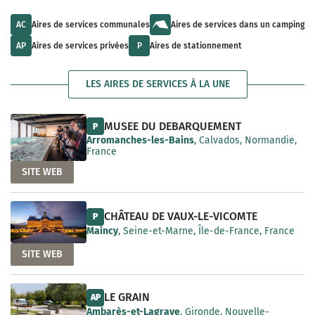
u
l
a
l
t
i
t
s
AC
Aires de services communales
Aires de services dans un camping
l
s
a
a
a
v
AP
Aires de services privées
P
Aires de stationnement
b
v
a
l
a
i
e
i
l
LES AIRES DE SERVICES À LA UNE
l
a
a
b
b
l
l
e
MUSEE DU DEBARQUEMENT
P
e
Arromanches-les-Bains
, Calvados, Normandie,
France
SITE WEB
CHÂTEAU DE VAUX-LE-VICOMTE
P
Maincy
, Seine-et-Marne, Île-de-France, France
SITE WEB
LE GRAIN
AP
Ambarès-et-Lagrave
, Gironde, Nouvelle-