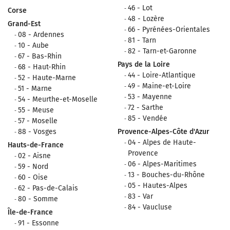
46 - Lot
Corse
48 - Lozère
Grand-Est
66 - Pyrénées-Orientales
08 - Ardennes
81 - Tarn
10 - Aube
82 - Tarn-et-Garonne
67 - Bas-Rhin
Pays de la Loire
68 - Haut-Rhin
44 - Loire-Atlantique
52 - Haute-Marne
49 - Maine-et-Loire
51 - Marne
53 - Mayenne
54 - Meurthe-et-Moselle
72 - Sarthe
55 - Meuse
85 - Vendée
57 - Moselle
88 - Vosges
Provence-Alpes-Côte d'Azur
04 - Alpes de Haute-
Hauts-de-France
Provence
02 - Aisne
06 - Alpes-Maritimes
59 - Nord
13 - Bouches-du-Rhône
60 - Oise
05 - Hautes-Alpes
62 - Pas-de-Calais
83 - Var
80 - Somme
84 - Vaucluse
Île-de-France
91 - Essonne