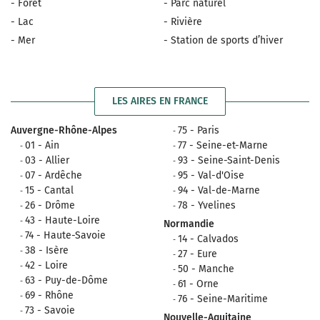
- Forêt
- Parc naturel
- Lac
- Rivière
- Mer
- Station de sports d’hiver
LES AIRES EN FRANCE
Auvergne-Rhône-Alpes
75 - Paris
01 - Ain
77 - Seine-et-Marne
03 - Allier
93 - Seine-Saint-Denis
07 - Ardêche
95 - Val-d'Oise
15 - Cantal
94 - Val-de-Marne
26 - Drôme
78 - Yvelines
43 - Haute-Loire
Normandie
74 - Haute-Savoie
14 - Calvados
38 - Isère
27 - Eure
42 - Loire
50 - Manche
63 - Puy-de-Dôme
61 - Orne
69 - Rhône
76 - Seine-Maritime
73 - Savoie
Nouvelle-Aquitaine