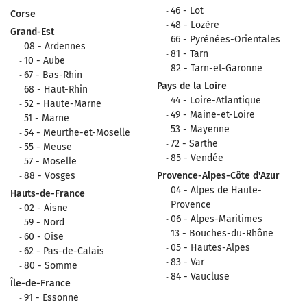
46 - Lot
Corse
48 - Lozère
Grand-Est
66 - Pyrénées-Orientales
08 - Ardennes
81 - Tarn
10 - Aube
82 - Tarn-et-Garonne
67 - Bas-Rhin
Pays de la Loire
68 - Haut-Rhin
44 - Loire-Atlantique
52 - Haute-Marne
49 - Maine-et-Loire
51 - Marne
53 - Mayenne
54 - Meurthe-et-Moselle
72 - Sarthe
55 - Meuse
85 - Vendée
57 - Moselle
88 - Vosges
Provence-Alpes-Côte d'Azur
04 - Alpes de Haute-
Hauts-de-France
Provence
02 - Aisne
06 - Alpes-Maritimes
59 - Nord
13 - Bouches-du-Rhône
60 - Oise
05 - Hautes-Alpes
62 - Pas-de-Calais
83 - Var
80 - Somme
84 - Vaucluse
Île-de-France
91 - Essonne