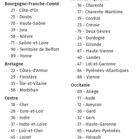
Bourgogne-Franche-Comté
16 - Charente
21 - Côte-d'Or
17 - Charente-Maritime
25 - Doubs
19 - Corrèze
70 - Haute-Saône
23 - Creuse
39 - Jura
79 - Deux-Sèvres
58 - Nièvre
24 - Dordogne
71 - Saône-et-Loire
33 - Gironde
90 - Territoire de Belfort
87 - Haute-Vienne
89 - Yonne
40 - Landes
Bretagne
47 - Lot-et-Garonne
22 - Côtes-d'Armor
64 - Pyrénées-Atlantiques
29 - Finistère
86 - Vienne
35 - Îlle-et-Vilaine
Occitanie
56 - Morbihan
09 - Ariège
Centre
11 - Aude
18 - Cher
12 - Aveyron
28 - Eure-et-Loir
30 - Gard
36 - Indre
32 - Gers
37 - Indre-et-Loire
31 - Haute-Garonne
41 - Loir-et-Cher
65 - Hautes-Pyrénées
45 - Loiret
34 - Hérault