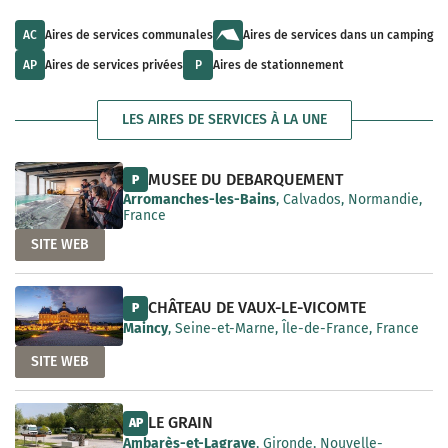
u
l
a
l
t
i
t
s
AC
Aires de services communales
Aires de services dans un camping
l
s
a
a
a
v
AP
Aires de services privées
P
Aires de stationnement
b
v
a
l
a
i
e
i
l
LES AIRES DE SERVICES À LA UNE
l
a
a
b
b
l
l
e
MUSEE DU DEBARQUEMENT
P
e
Arromanches-les-Bains
, Calvados, Normandie,
France
SITE WEB
CHÂTEAU DE VAUX-LE-VICOMTE
P
Maincy
, Seine-et-Marne, Île-de-France, France
SITE WEB
LE GRAIN
AP
Ambarès-et-Lagrave
, Gironde, Nouvelle-