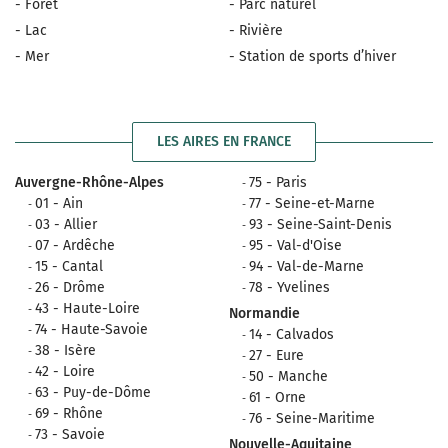
- Forêt
- Parc naturel
- Lac
- Rivière
- Mer
- Station de sports d’hiver
LES AIRES EN FRANCE
Auvergne-Rhône-Alpes
75 - Paris
01 - Ain
77 - Seine-et-Marne
03 - Allier
93 - Seine-Saint-Denis
07 - Ardêche
95 - Val-d'Oise
15 - Cantal
94 - Val-de-Marne
26 - Drôme
78 - Yvelines
43 - Haute-Loire
Normandie
74 - Haute-Savoie
14 - Calvados
38 - Isère
27 - Eure
42 - Loire
50 - Manche
63 - Puy-de-Dôme
61 - Orne
69 - Rhône
76 - Seine-Maritime
73 - Savoie
Nouvelle-Aquitaine