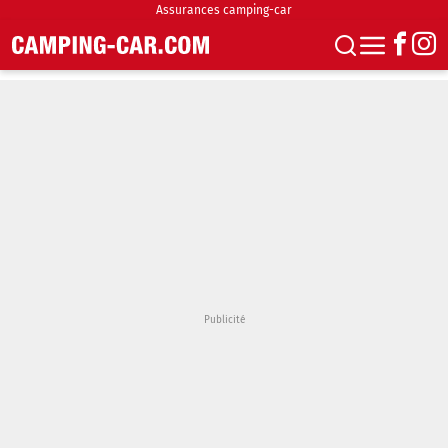
Assurances camping-car
S'abonner
Boutique
Newsletter
Annonces
Podcasts
Vidéos
Actualités
Essais
Accueil & stationnement
Accessoires
Achat & vente
Fourgons & Vans