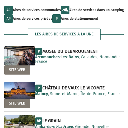
u
l
a
l
t
i
t
s
AC
Aires de services communales
Aires de services dans un camping
l
s
a
a
a
v
AP
Aires de services privées
P
Aires de stationnement
b
v
a
l
a
i
e
i
l
LES AIRES DE SERVICES À LA UNE
l
a
a
b
b
l
l
e
MUSEE DU DEBARQUEMENT
P
e
Arromanches-les-Bains
, Calvados, Normandie,
France
SITE WEB
CHÂTEAU DE VAUX-LE-VICOMTE
P
Maincy
, Seine-et-Marne, Île-de-France, France
SITE WEB
LE GRAIN
AP
Ambarès-et-Lagrave
, Gironde, Nouvelle-