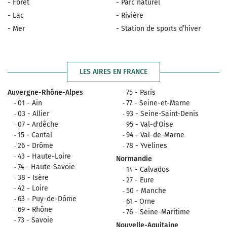
- Forêt
- Parc naturel
- Lac
- Rivière
- Mer
- Station de sports d’hiver
LES AIRES EN FRANCE
Auvergne-Rhône-Alpes
75 - Paris
01 - Ain
77 - Seine-et-Marne
03 - Allier
93 - Seine-Saint-Denis
07 - Ardêche
95 - Val-d'Oise
15 - Cantal
94 - Val-de-Marne
26 - Drôme
78 - Yvelines
43 - Haute-Loire
Normandie
74 - Haute-Savoie
14 - Calvados
38 - Isère
27 - Eure
42 - Loire
50 - Manche
63 - Puy-de-Dôme
61 - Orne
69 - Rhône
76 - Seine-Maritime
73 - Savoie
Nouvelle-Aquitaine