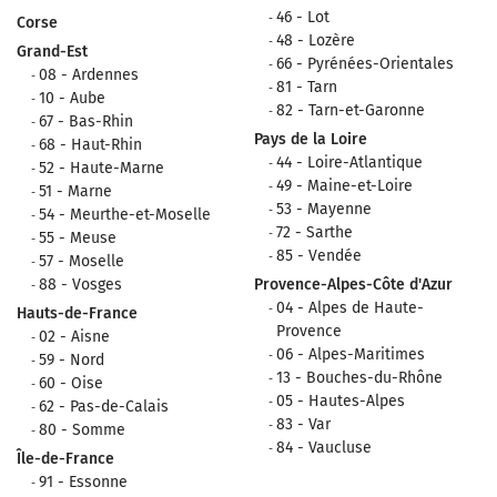
46 - Lot
Corse
48 - Lozère
Grand-Est
66 - Pyrénées-Orientales
08 - Ardennes
81 - Tarn
10 - Aube
82 - Tarn-et-Garonne
67 - Bas-Rhin
Pays de la Loire
68 - Haut-Rhin
44 - Loire-Atlantique
52 - Haute-Marne
49 - Maine-et-Loire
51 - Marne
53 - Mayenne
54 - Meurthe-et-Moselle
72 - Sarthe
55 - Meuse
85 - Vendée
57 - Moselle
88 - Vosges
Provence-Alpes-Côte d'Azur
04 - Alpes de Haute-
Hauts-de-France
Provence
02 - Aisne
06 - Alpes-Maritimes
59 - Nord
13 - Bouches-du-Rhône
60 - Oise
05 - Hautes-Alpes
62 - Pas-de-Calais
83 - Var
80 - Somme
84 - Vaucluse
Île-de-France
91 - Essonne