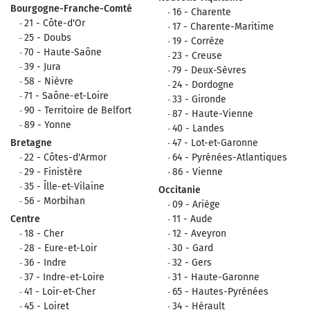
Bourgogne-Franche-Comté
16 - Charente
21 - Côte-d'Or
17 - Charente-Maritime
25 - Doubs
19 - Corrèze
70 - Haute-Saône
23 - Creuse
39 - Jura
79 - Deux-Sèvres
58 - Nièvre
24 - Dordogne
71 - Saône-et-Loire
33 - Gironde
90 - Territoire de Belfort
87 - Haute-Vienne
89 - Yonne
40 - Landes
Bretagne
47 - Lot-et-Garonne
22 - Côtes-d'Armor
64 - Pyrénées-Atlantiques
29 - Finistère
86 - Vienne
35 - Îlle-et-Vilaine
Occitanie
56 - Morbihan
09 - Ariège
Centre
11 - Aude
18 - Cher
12 - Aveyron
28 - Eure-et-Loir
30 - Gard
36 - Indre
32 - Gers
37 - Indre-et-Loire
31 - Haute-Garonne
41 - Loir-et-Cher
65 - Hautes-Pyrénées
45 - Loiret
34 - Hérault