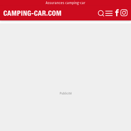
Assurances camping-car
S'abonner
Boutique
Newsletter
Annonces
Podcasts
Vidéos
Actualités
Essais
Accueil & stationnement
Accessoires
Achat & vente
Fourgons & Vans