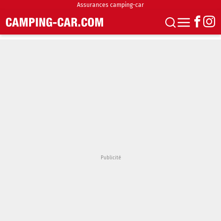
Assurances camping-car
S'abonner
Boutique
Newsletter
Annonces
Podcasts
Vidéos
Actualités
Essais
Accueil & stationnement
Accessoires
Achat & vente
Fourgons & Vans