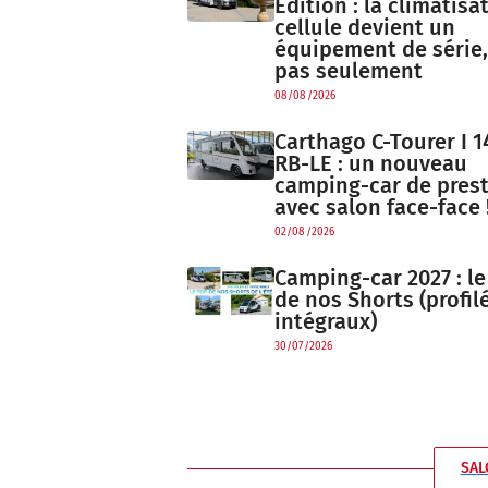
Edition : la climatisa
cellule devient un
équipement de série,
pas seulement
08/08/2026
Carthago C-Tourer I 1
RB-LE : un nouveau
camping-car de prest
avec salon face-face 
02/08/2026
Camping-car 2027 : l
de nos Shorts (profil
intégraux)
30/07/2026
SAL