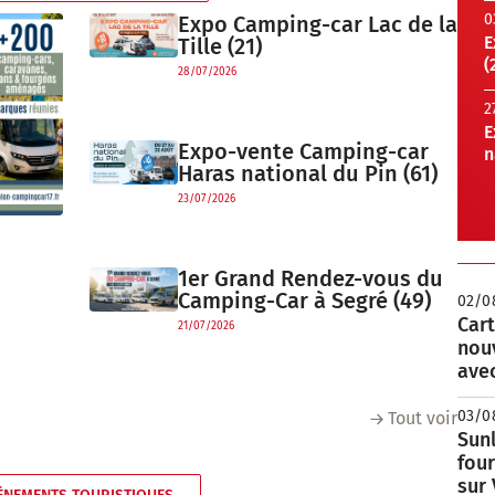
0
Expo Camping-car Lac de la
E
Tille (21)
(
28/07/2026
2
E
Expo-vente Camping-car
n
Haras national du Pin (61)
23/07/2026
1er Grand Rendez-vous du
Camping-Car à Segré (49)
02/0
Cart
21/07/2026
nou
avec
03/0
Tout voir
Sunl
fou
sur