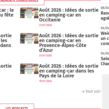
ÉNEMENTS TOURISTIQUES
06/0
ar : le
Août 2026 : Idées de sortie
Rand
au fête
en camping-car en
agré
Occitanie
23/07/2026
04/0
Wei
sortie
Août 2026 : Idées de sortie
un c
 les
en camping-car en
con
 dans
Provence-Alpes-Côte
d’Azur
04/0
21/07/2026
Salo
Cha
sortie
Août 2026 : Idées de sortie
en camping-car dans les
Pays de la Loire
19/07/2026
Tout voir
LES PODCASTS