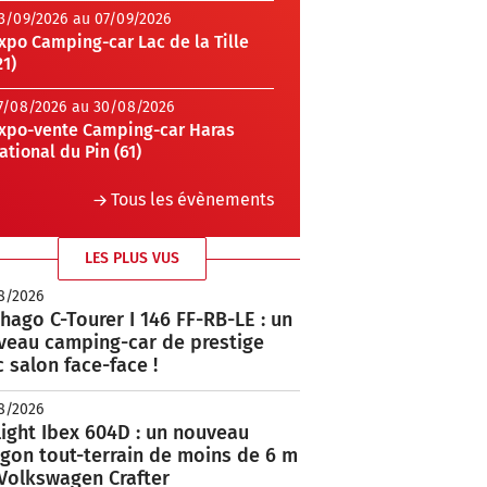
3/09/2026 au 07/09/2026
xpo Camping-car Lac de la Tille
21)
7/08/2026 au 30/08/2026
xpo-vente Camping-car Haras
ational du Pin (61)
Tous les évènements
LES PLUS VUS
8/2026
hago C-Tourer I 146 FF-RB-LE : un
veau camping-car de prestige
 salon face-face !
8/2026
ight Ibex 604D : un nouveau
rgon tout-terrain de moins de 6 m
 Volkswagen Crafter