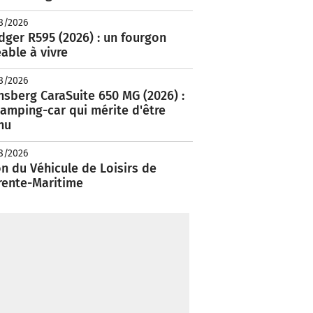
8/2026
ger R595 (2026) : un fourgon
able à vivre
8/2026
nsberg CaraSuite 650 MG (2026) :
amping-car qui mérite d'être
nu
8/2026
n du Véhicule de Loisirs de
rente-Maritime