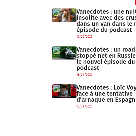
Vanecdotes : une nui
insolite avec des cru
dans un van dans le 
épisode du podcast
15/06/2026
Vanecdotes : un road 
stoppé net en Russie
le nouvel épisode du
podcast
13/04/2026
Vanecdotes : Loïc Vo
face à une tentative
d’arnaque en Espagn
16/03/2026