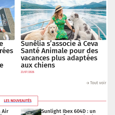
e
Sunêlia s’associe à Ceva
trées
Santé Animale pour des
vacances plus adaptées
e
aux chiens
23/07/2026
Tout voir
LES NOUVEAUTÉS
 Air
Sunlight Ibex 604D : un