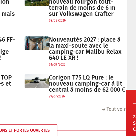
tion
nouveau fourgon tout-
terrain de moins de 6 m
 mais
sur Volkswagen Crafter
03/08/2026
46 FF-
Nouveautés 2027 : place à
la maxi-soute avec le
ige
camping-car Malibu Relax
!
640 LE XR !
01/08/2026
e TOP
Corigon T75 LQ Pure : le
és et
nouveau camping-car à lit
central à moins de 62 000 €
29/07/2026
Tout voir
2
S
C
ONS ET PORTES OUVERTES