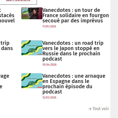
t
Vanecdotes : un tour de
stacés
France solidaire en fourgon
nouvel
secoué par des imprévus
11/05/2026
trip
Vanecdotes : un road trip
 dans
vers le Japon stoppé en
Russie dans le prochain
podcast
10/04/2026
yage
Vanecdotes : une arnaque
en Espagne dans le
e
prochain épisode du
podcast
12/03/2026
Tout voir