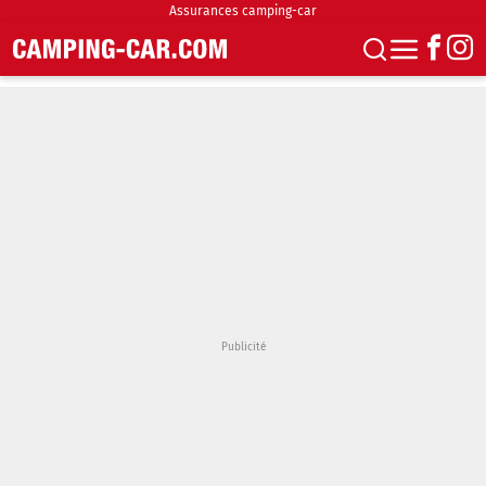
Assurances camping-car
S'abonner
Boutique
Newsletter
Annonces
Podcasts
Vidéos
Actualités
Essais
Accueil & stationnement
Accessoires
Achat & vente
Fourgons & Vans