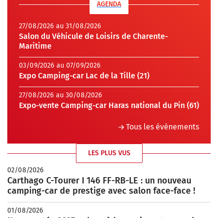
AGENDA
27/08/2026 au 31/08/2026
Salon du Véhicule de Loisirs de Charente-
Maritime
03/09/2026 au 07/09/2026
Expo Camping-car Lac de la Tille (21)
27/08/2026 au 30/08/2026
Expo-vente Camping-car Haras national du Pin (61)
Tous les évènements
LES PLUS VUS
02/08/2026
Carthago C-Tourer I 146 FF-RB-LE : un nouveau
camping-car de prestige avec salon face-face !
01/08/2026