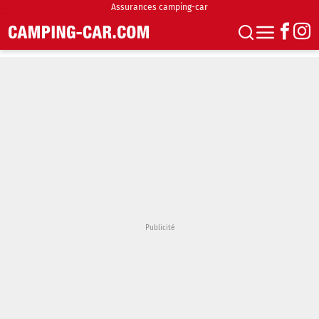
Assurances camping-car
S'abonner
Boutique
Newsletter
Annonces
Podcasts
Vidéos
Actualités
Essais
Accueil & stationnement
Accessoires
Achat & vente
Fourgons & Vans