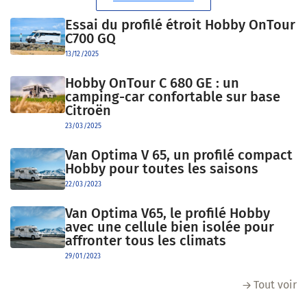
Essai du profilé étroit Hobby OnTour
C700 GQ
13/12/2025
Hobby OnTour C 680 GE : un
camping-car confortable sur base
Citroën
23/03/2025
Van Optima V 65, un profilé compact
Hobby pour toutes les saisons
22/03/2023
Van Optima V65, le profilé Hobby
avec une cellule bien isolée pour
affronter tous les climats
29/01/2023
Tout voir