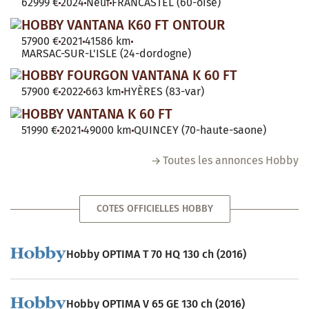
62999 €
2024
Neuf
FRANCASTEL (60-oise)
HOBBY VANTANA K60 FT ONTOUR
57900 €
2021
41586 km
MARSAC-SUR-L'ISLE (24-dordogne)
HOBBY FOURGON VANTANA K 60 FT
57900 €
2022
663 km
HYÈRES (83-var)
HOBBY VANTANA K 60 FT
51990 €
2021
49000 km
QUINCEY (70-haute-saone)
Toutes les annonces Hobby
COTES OFFICIELLES HOBBY
Hobby OPTIMA T 70 HQ 130 ch (2016)
Hobby OPTIMA V 65 GE 130 ch (2016)