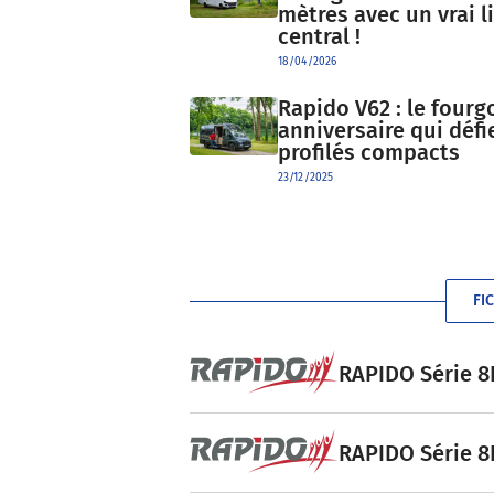
mètres avec un vrai li
central !
18/04/2026
Rapido V62 : le fourg
anniversaire qui défi
profilés compacts
23/12/2025
FI
RAPIDO Série 8F
RAPIDO Série 8F