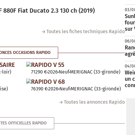
 880F Fiat Ducato 2.3 130 ch (2019)
03/0
Sunl
fou
sur
Toutes les fiches techniques Rapido
06/0
Rand
ONCES OCCASIONS RAPIDO
agré
SAIRE
RAPIDO V 55
04/0
-loir)
71290 €
2026
Neuf
MERIGNAC (33-gironde)
Wei
un c
RAPIDO V 68
con
ise)
76390 €
2026
Neuf
MERIGNAC (33-gironde)
Toutes les annonces Rapido
TES OFFICIELLES RAPIDO