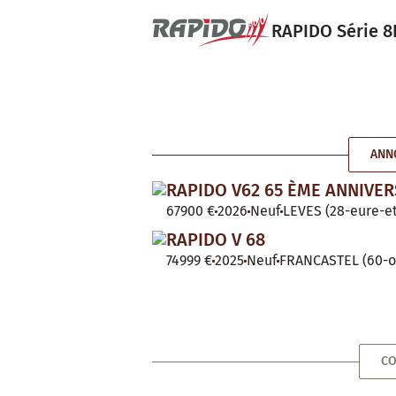
RAPIDO Série 8F
ANN
RAPIDO V62 65 ÈME ANNIVER
67900 €
2026
Neuf
LEVES (28-eure-et
RAPIDO V 68
74999 €
2025
Neuf
FRANCASTEL (60-o
CO