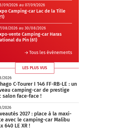
3/09/2026 au 07/09/2026
xpo Camping-car Lac de la Tille
21)
7/08/2026 au 30/08/2026
xpo-vente Camping-car Haras
ational du Pin (61)
Tous les évènements
LES PLUS VUS
8/2026
hago C-Tourer I 146 FF-RB-LE : un
veau camping-car de prestige
 salon face-face !
8/2026
eautés 2027 : place à la maxi-
te avec le camping-car Malibu
x 640 LE XR !