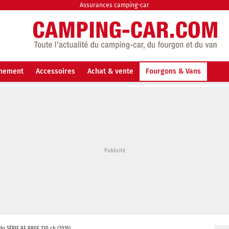
Assurances camping-car
nnement
Accessoires
Achat & vente
Fourgons & Vans
do SÉRIE 8F 880F 130 ch (2016)