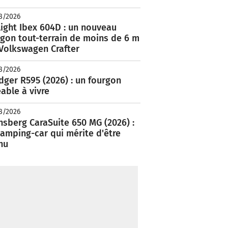
8/2026
ight Ibex 604D : un nouveau
rgon tout-terrain de moins de 6 m
 Volkswagen Crafter
8/2026
ger R595 (2026) : un fourgon
able à vivre
8/2026
nsberg CaraSuite 650 MG (2026) :
amping-car qui mérite d'être
nu