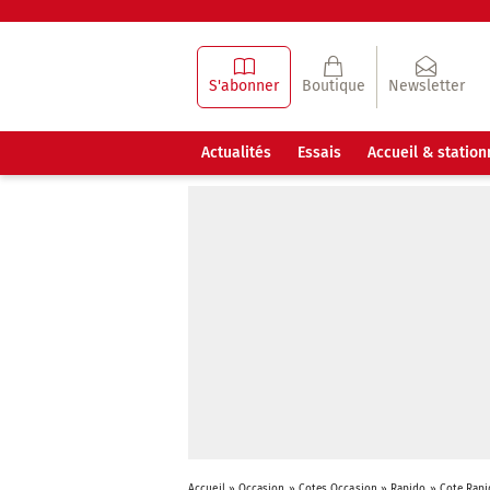
S'abonner
Boutique
Newsletter
Actualités
Essais
Accueil & statio
Accueil
»
Occasion
»
Cotes Occasion
»
Rapido
»
Cote Rapi