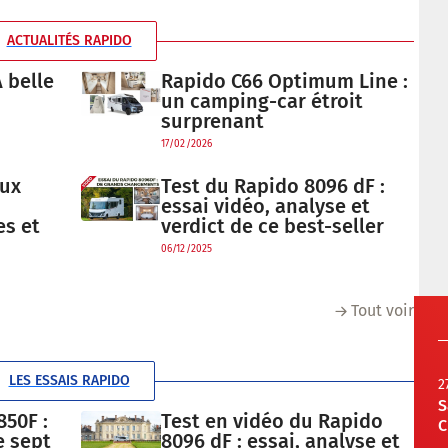
ACTUALITÉS RAPIDO
 belle
Rapido C66 Optimum Line :
un camping-car étroit
surprenant
17/02/2026
aux
Test du Rapido 8096 dF :
essai vidéo, analyse et
es et
verdict de ce best-seller
06/12/2025
Tout voir
LES ESSAIS RAPIDO
2
S
50F :
Test en vidéo du Rapido
C
e sept
8096 dF : essai, analyse et