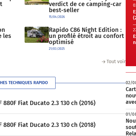
t
verdict de ce camping-car
0
best-seller
E
(
15/04/2026
on
Rapido C86 Night Edition :
2
e les
un profilé étroit au confort
E
optimisé
n
21/03/2025
Tout voir
CHES TECHNIQUES RAPIDO
02/0
Cart
nou
avec
 880F Fiat Ducato 2.3 130 ch (2016)
01/0
Nouv
 880F Fiat Ducato 2.3 130 ch (2018)
sou
Rela