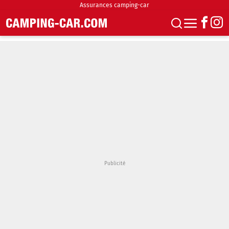
Assurances camping-car
S'abonner
Boutique
Newsletter
Annonces
Podcasts
Vidéos
Actualités
Essais
Accueil & stationnement
Accessoires
Achat & vente
Fourgons & Vans