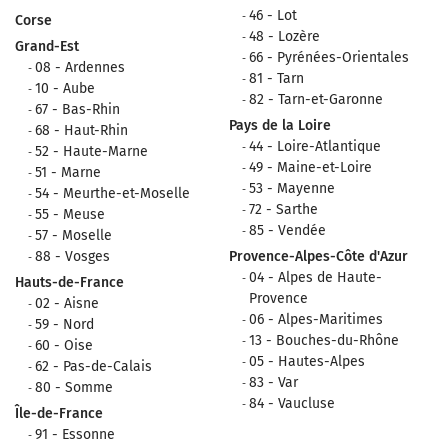
46 - Lot
Corse
48 - Lozère
Grand-Est
66 - Pyrénées-Orientales
08 - Ardennes
81 - Tarn
10 - Aube
82 - Tarn-et-Garonne
67 - Bas-Rhin
Pays de la Loire
68 - Haut-Rhin
44 - Loire-Atlantique
52 - Haute-Marne
49 - Maine-et-Loire
51 - Marne
53 - Mayenne
54 - Meurthe-et-Moselle
72 - Sarthe
55 - Meuse
85 - Vendée
57 - Moselle
88 - Vosges
Provence-Alpes-Côte d'Azur
04 - Alpes de Haute-
Hauts-de-France
Provence
02 - Aisne
06 - Alpes-Maritimes
59 - Nord
13 - Bouches-du-Rhône
60 - Oise
05 - Hautes-Alpes
62 - Pas-de-Calais
83 - Var
80 - Somme
84 - Vaucluse
Île-de-France
91 - Essonne