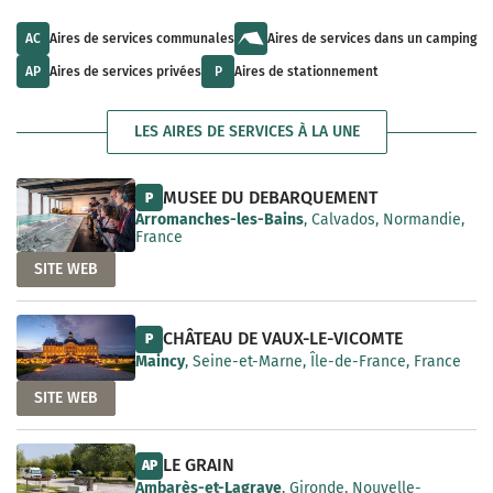
u
l
a
l
t
i
t
s
AC
Aires de services communales
Aires de services dans un camping
l
s
a
a
a
v
AP
Aires de services privées
P
Aires de stationnement
b
v
a
l
a
i
e
i
l
LES AIRES DE SERVICES À LA UNE
l
a
a
b
b
l
l
e
MUSEE DU DEBARQUEMENT
P
e
Arromanches-les-Bains
, Calvados, Normandie,
France
SITE WEB
CHÂTEAU DE VAUX-LE-VICOMTE
P
Maincy
, Seine-et-Marne, Île-de-France, France
SITE WEB
LE GRAIN
AP
Ambarès-et-Lagrave
, Gironde, Nouvelle-