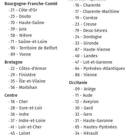
Bourgogne-Franche-Comté
16 - Charente
21 - Côte-d'Or
17 - Charente-Maritime
25 - Doubs
19 - Corrèze
70 - Haute-Saône
23 - Creuse
39 - Jura
79 - Deux-Sèvres
58 - Nièvre
24 - Dordogne
71 - Saône-et-Loire
33 - Gironde
90 - Territoire de Belfort
87 - Haute-Vienne
89 - Yonne
40 - Landes
Bretagne
47 - Lot-et-Garonne
22 - Côtes-d'Armor
64 - Pyrénées-Atlantiques
29 - Finistère
86 - Vienne
35 - Îlle-et-Vilaine
Occitanie
56 - Morbihan
09 - Ariège
Centre
11 - Aude
18 - Cher
12 - Aveyron
28 - Eure-et-Loir
30 - Gard
36 - Indre
32 - Gers
37 - Indre-et-Loire
31 - Haute-Garonne
41 - Loir-et-Cher
65 - Hautes-Pyrénées
45 - Loiret
34 - Hérault