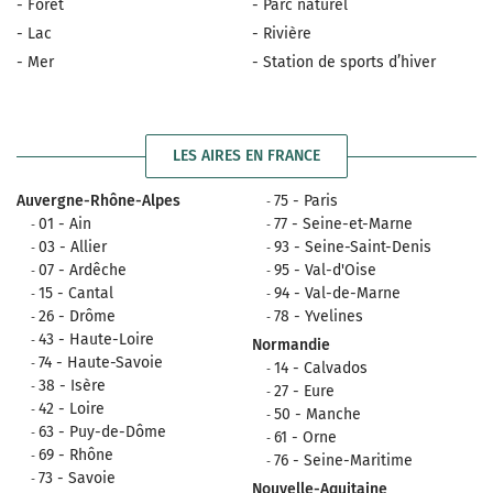
- Forêt
- Parc naturel
- Lac
- Rivière
- Mer
- Station de sports d’hiver
LES AIRES EN FRANCE
Auvergne-Rhône-Alpes
75 - Paris
01 - Ain
77 - Seine-et-Marne
03 - Allier
93 - Seine-Saint-Denis
07 - Ardêche
95 - Val-d'Oise
15 - Cantal
94 - Val-de-Marne
26 - Drôme
78 - Yvelines
43 - Haute-Loire
Normandie
74 - Haute-Savoie
14 - Calvados
38 - Isère
27 - Eure
42 - Loire
50 - Manche
63 - Puy-de-Dôme
61 - Orne
69 - Rhône
76 - Seine-Maritime
73 - Savoie
Nouvelle-Aquitaine