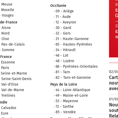
- Meuse
0
Occitanie
- Moselle
E
09 - Ariège
(
- Vosges
11 - Aude
-de-France
12 - Aveyron
2
- Aisne
30 - Gard
E
- Nord
32 - Gers
n
- Oise
31 - Haute-Garonne
- Pas-de-Calais
65 - Hautes-Pyrénées
 - Somme
34 - Hérault
46 - Lot
-France
48 - Lozère
- Essonne
66 - Pyrénées-Orientales
- Paris
02/0
81 - Tarn
- Seine-et-Marne
Cart
82 - Tarn-et-Garonne
- Seine-Saint-Denis
nou
- Val-d'Oise
Pays de la Loire
avec
- Val-de-Marne
44 - Loire-Atlantique
- Yvelines
49 - Maine-et-Loire
01/0
53 - Mayenne
ndie
Nouv
72 - Sarthe
- Calvados
sou
85 - Vendée
- Eure
Rela