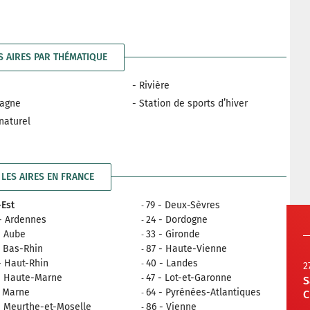
S AIRES PAR THÉMATIQUE
- Rivière
tagne
- Station de sports d’hiver
 naturel
LES AIRES EN FRANCE
Est
79 - Deux-Sèvres
- Ardennes
24 - Dordogne
- Aube
33 - Gironde
- Bas-Rhin
87 - Haute-Vienne
- Haut-Rhin
40 - Landes
2
- Haute-Marne
47 - Lot-et-Garonne
S
- Marne
64 - Pyrénées-Atlantiques
C
- Meurthe-et-Moselle
86 - Vienne