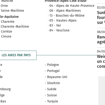
- Manche
Provence-Alpes-Côte d'Azur
- Orne
04 - Alpes de Haute-Provence
03/0
- Seine-Maritime
06 - Alpes-Maritimes
Sunl
13 - Bouches-du-Rhône
le-Aquitaine
fou
05 - Hautes-Alpes
- Charente
sur
83 - Var
- Charente-Maritime
84 - Vaucluse
- Corrèze
06/0
- Creuse
Rand
agré
04/0
LES AIRES PAR PAYS
Wei
un c
ce
- Pologne
con
e
- Portugal
nde
- Royaume-Uni
e
- Slovénie
embourg
- Suède
ège
- Suisse
-Bas
- Turquie