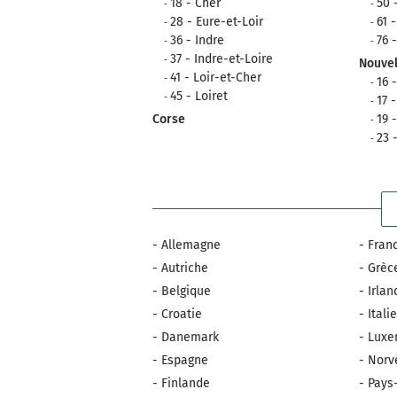
18 - Cher
50 
28 - Eure-et-Loir
61 
36 - Indre
76 
37 - Indre-et-Loire
Nouvel
41 - Loir-et-Cher
16 
45 - Loiret
17 
Corse
19 
23 
- Allemagne
- Fran
- Autriche
- Grèc
- Belgique
- Irla
- Croatie
- Itali
- Danemark
- Lux
- Espagne
- Norv
- Finlande
- Pays