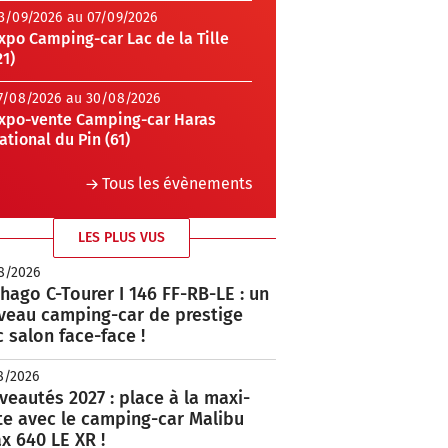
3/09/2026 au 07/09/2026
xpo Camping-car Lac de la Tille
21)
7/08/2026 au 30/08/2026
xpo-vente Camping-car Haras
ational du Pin (61)
Tous les évènements
LES PLUS VUS
8/2026
hago C-Tourer I 146 FF-RB-LE : un
veau camping-car de prestige
 salon face-face !
8/2026
eautés 2027 : place à la maxi-
te avec le camping-car Malibu
x 640 LE XR !