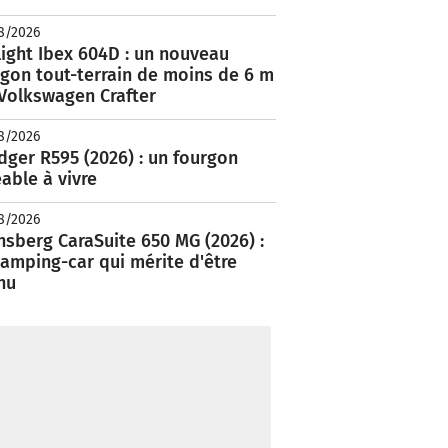
8/2026
ight Ibex 604D : un nouveau
rgon tout-terrain de moins de 6 m
 Volkswagen Crafter
8/2026
ger R595 (2026) : un fourgon
able à vivre
8/2026
nsberg CaraSuite 650 MG (2026) :
amping-car qui mérite d'être
nu