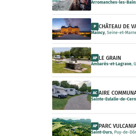
e
Arromanches-les-Bain
CHÂTEAU DE V
P
Maincy
, Seine-et-Marne
LE GRAIN
AP
Ambarès-et-Lagrave
, 
AIRE COMMUN
AC
Sainte-Eulalie-de-Cer
PARC VULCANI
AP
Saint-Ours
, Puy-de-Dô