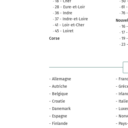
18 - Cher
50 
28 - Eure-et-Loir
61 
36 - Indre
76 
37 - Indre-et-Loire
Nouvel
41 - Loir-et-Cher
16 
45 - Loiret
17 
Corse
19 
23 
- Allemagne
- Fran
- Autriche
- Grèc
- Belgique
- Irla
- Croatie
- Itali
- Danemark
- Lux
- Espagne
- Norv
- Finlande
- Pays