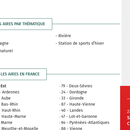
S AIRES PAR THÉMATIQUE
- Rivière
tagne
- Station de sports d’hiver
 naturel
LES AIRES EN FRANCE
Est
79 - Deux-Sèvres
- Ardennes
24 - Dordogne
- Aube
33 - Gironde
- Bas-Rhin
87 - Haute-Vienne
- Haut-Rhin
40 - Landes
2
- Haute-Marne
47 - Lot-et-Garonne
S
- Marne
64 - Pyrénées-Atlantiques
C
- Meurthe-et-Moselle
86 - Vienne