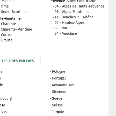
- Manche
Provence-Alpes-Côte d'Azur
- Orne
04 - Alpes de Haute-Provence
- Seine-Maritime
06 - Alpes-Maritimes
13 - Bouches-du-Rhône
le-Aquitaine
05 - Hautes-Alpes
- Charente
83 - Var
- Charente-Maritime
84 - Vaucluse
- Corrèze
- Creuse
LES AIRES PAR PAYS
ce
- Pologne
e
- Portugal
nde
- Royaume-Uni
e
- Slovénie
embourg
- Suède
ège
- Suisse
-Bas
- Turquie