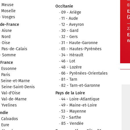
- Meuse
0
Occitanie
- Moselle
E
09 - Ariège
(
- Vosges
11 - Aude
-de-France
12 - Aveyron
2
- Aisne
30 - Gard
E
- Nord
32 - Gers
n
- Oise
31 - Haute-Garonne
- Pas-de-Calais
65 - Hautes-Pyrénées
 - Somme
34 - Hérault
46 - Lot
-France
48 - Lozère
- Essonne
66 - Pyrénées-Orientales
- Paris
81 - Tarn
- Seine-et-Marne
82 - Tarn-et-Garonne
- Seine-Saint-Denis
- Val-d'Oise
Pays de la Loire
- Val-de-Marne
44 - Loire-Atlantique
- Yvelines
49 - Maine-et-Loire
53 - Mayenne
ndie
72 - Sarthe
- Calvados
85 - Vendée
- Eure