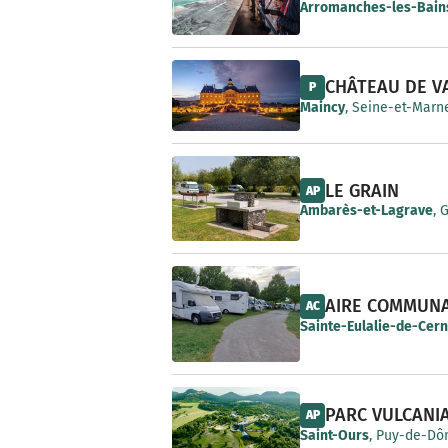
e
Arromanches-les-Bain
CHÂTEAU DE V
P
Maincy
, Seine-et-Marne
LE GRAIN
AP
Ambarès-et-Lagrave
, 
AIRE COMMUN
AC
Sainte-Eulalie-de-Cer
PARC VULCANI
AP
Saint-Ours
, Puy-de-Dô