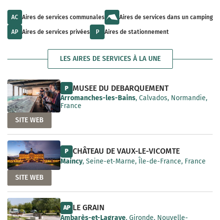
u
l
a
l
t
i
t
s
AC
Aires de services communales
Aires de services dans un camping
l
s
a
a
a
v
AP
Aires de services privées
P
Aires de stationnement
b
v
a
l
a
i
e
i
l
LES AIRES DE SERVICES À LA UNE
l
a
a
b
b
l
l
e
MUSEE DU DEBARQUEMENT
P
e
Arromanches-les-Bains
, Calvados, Normandie,
France
SITE WEB
CHÂTEAU DE VAUX-LE-VICOMTE
P
Maincy
, Seine-et-Marne, Île-de-France, France
SITE WEB
LE GRAIN
AP
Ambarès-et-Lagrave
, Gironde, Nouvelle-