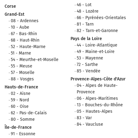
46 - Lot
Corse
48 - Lozère
Grand-Est
66 - Pyrénées-Orientales
08 - Ardennes
81 - Tarn
10 - Aube
82 - Tarn-et-Garonne
67 - Bas-Rhin
Pays de la Loire
68 - Haut-Rhin
44 - Loire-Atlantique
52 - Haute-Marne
49 - Maine-et-Loire
51 - Marne
53 - Mayenne
54 - Meurthe-et-Moselle
72 - Sarthe
55 - Meuse
85 - Vendée
57 - Moselle
88 - Vosges
Provence-Alpes-Côte d'Azur
04 - Alpes de Haute-
Hauts-de-France
Provence
02 - Aisne
06 - Alpes-Maritimes
59 - Nord
13 - Bouches-du-Rhône
60 - Oise
05 - Hautes-Alpes
62 - Pas-de-Calais
83 - Var
80 - Somme
84 - Vaucluse
Île-de-France
91 - Essonne