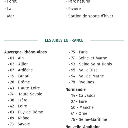
- Forêt
- Parc naturel
- Lac
- Rivière
- Mer
- Station de sports d’hiver
LES AIRES EN FRANCE
Auvergne-Rhône-Alpes
75 - Paris
01 - Ain
77 - Seine-et-Marne
03 - Allier
93 - Seine-Saint-Denis
07 - Ardêche
95 - Val-d'Oise
15 - Cantal
94 - Val-de-Marne
26 - Drôme
78 - Yvelines
43 - Haute-Loire
Normandie
74 - Haute-Savoie
14 - Calvados
38 - Isère
27 - Eure
42 - Loire
50 - Manche
63 - Puy-de-Dôme
61 - Orne
69 - Rhône
76 - Seine-Maritime
73 - Savoie
Nouvelle-Aquitaine