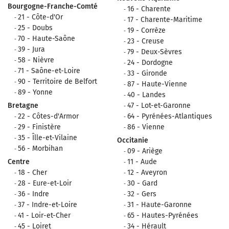
Bourgogne-Franche-Comté
16 - Charente
21 - Côte-d'Or
17 - Charente-Maritime
25 - Doubs
19 - Corrèze
70 - Haute-Saône
23 - Creuse
39 - Jura
79 - Deux-Sèvres
58 - Nièvre
24 - Dordogne
71 - Saône-et-Loire
33 - Gironde
90 - Territoire de Belfort
87 - Haute-Vienne
89 - Yonne
40 - Landes
Bretagne
47 - Lot-et-Garonne
22 - Côtes-d'Armor
64 - Pyrénées-Atlantiques
29 - Finistère
86 - Vienne
35 - Îlle-et-Vilaine
Occitanie
56 - Morbihan
09 - Ariège
Centre
11 - Aude
18 - Cher
12 - Aveyron
28 - Eure-et-Loir
30 - Gard
36 - Indre
32 - Gers
37 - Indre-et-Loire
31 - Haute-Garonne
41 - Loir-et-Cher
65 - Hautes-Pyrénées
45 - Loiret
34 - Hérault