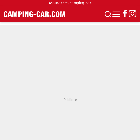
Assurances camping-car
S'abonner
Boutique
Newsletter
Annonces
Podcasts
Vidéos
Actualités
Essais
Accueil & stationnement
Accessoires
Achat & vente
Fourgons & Vans