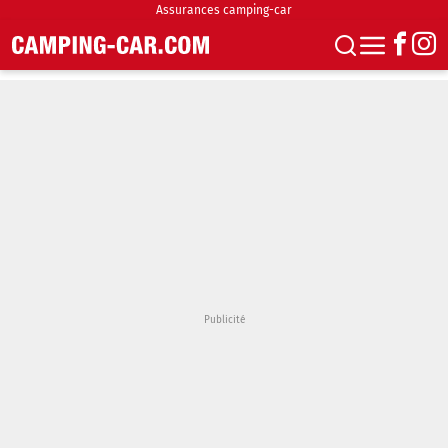
Assurances camping-car
S'abonner
Boutique
Newsletter
Annonces
Podcasts
Vidéos
Actualités
Essais
Accueil & stationnement
Accessoires
Achat & vente
Fourgons & Vans