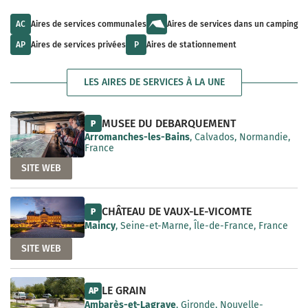
u
l
a
l
t
i
t
s
AC
Aires de services communales
Aires de services dans un camping
l
s
a
a
a
v
AP
Aires de services privées
P
Aires de stationnement
b
v
a
l
a
i
e
i
l
LES AIRES DE SERVICES À LA UNE
l
a
a
b
b
l
l
e
MUSEE DU DEBARQUEMENT
P
e
Arromanches-les-Bains
, Calvados, Normandie,
France
SITE WEB
CHÂTEAU DE VAUX-LE-VICOMTE
P
Maincy
, Seine-et-Marne, Île-de-France, France
SITE WEB
LE GRAIN
AP
Ambarès-et-Lagrave
, Gironde, Nouvelle-