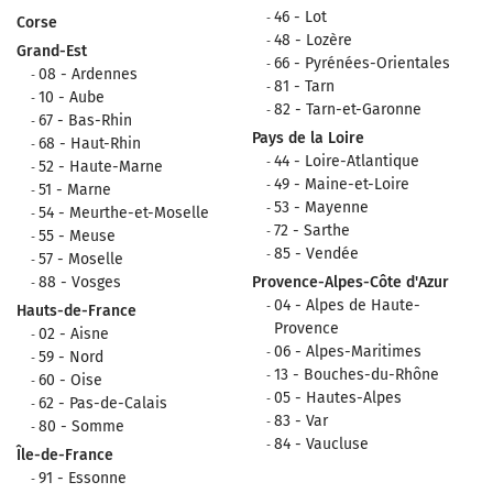
46 - Lot
Corse
48 - Lozère
Grand-Est
66 - Pyrénées-Orientales
08 - Ardennes
81 - Tarn
10 - Aube
82 - Tarn-et-Garonne
67 - Bas-Rhin
Pays de la Loire
68 - Haut-Rhin
44 - Loire-Atlantique
52 - Haute-Marne
49 - Maine-et-Loire
51 - Marne
53 - Mayenne
54 - Meurthe-et-Moselle
72 - Sarthe
55 - Meuse
85 - Vendée
57 - Moselle
88 - Vosges
Provence-Alpes-Côte d'Azur
04 - Alpes de Haute-
Hauts-de-France
Provence
02 - Aisne
06 - Alpes-Maritimes
59 - Nord
13 - Bouches-du-Rhône
60 - Oise
05 - Hautes-Alpes
62 - Pas-de-Calais
83 - Var
80 - Somme
84 - Vaucluse
Île-de-France
91 - Essonne