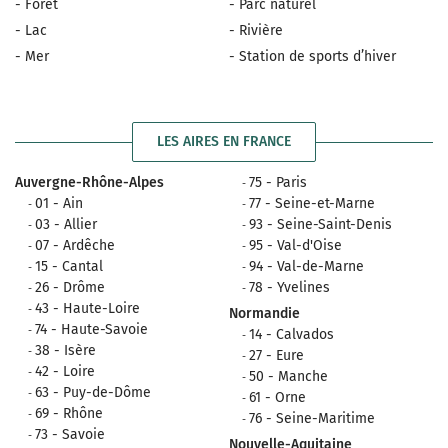
- Forêt
- Parc naturel
- Lac
- Rivière
- Mer
- Station de sports d’hiver
LES AIRES EN FRANCE
Auvergne-Rhône-Alpes
75 - Paris
01 - Ain
77 - Seine-et-Marne
03 - Allier
93 - Seine-Saint-Denis
07 - Ardêche
95 - Val-d'Oise
15 - Cantal
94 - Val-de-Marne
26 - Drôme
78 - Yvelines
43 - Haute-Loire
Normandie
74 - Haute-Savoie
14 - Calvados
38 - Isère
27 - Eure
42 - Loire
50 - Manche
63 - Puy-de-Dôme
61 - Orne
69 - Rhône
76 - Seine-Maritime
73 - Savoie
Nouvelle-Aquitaine