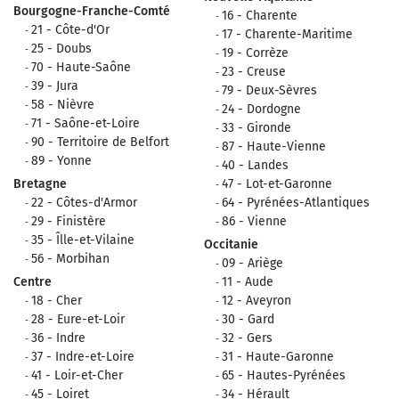
Bourgogne-Franche-Comté
16 - Charente
21 - Côte-d'Or
17 - Charente-Maritime
25 - Doubs
19 - Corrèze
70 - Haute-Saône
23 - Creuse
39 - Jura
79 - Deux-Sèvres
58 - Nièvre
24 - Dordogne
71 - Saône-et-Loire
33 - Gironde
90 - Territoire de Belfort
87 - Haute-Vienne
89 - Yonne
40 - Landes
Bretagne
47 - Lot-et-Garonne
22 - Côtes-d'Armor
64 - Pyrénées-Atlantiques
29 - Finistère
86 - Vienne
35 - Îlle-et-Vilaine
Occitanie
56 - Morbihan
09 - Ariège
Centre
11 - Aude
18 - Cher
12 - Aveyron
28 - Eure-et-Loir
30 - Gard
36 - Indre
32 - Gers
37 - Indre-et-Loire
31 - Haute-Garonne
41 - Loir-et-Cher
65 - Hautes-Pyrénées
45 - Loiret
34 - Hérault