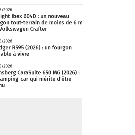
8/2026
ight Ibex 604D : un nouveau
rgon tout-terrain de moins de 6 m
 Volkswagen Crafter
8/2026
ger R595 (2026) : un fourgon
able à vivre
8/2026
nsberg CaraSuite 650 MG (2026) :
amping-car qui mérite d'être
nu