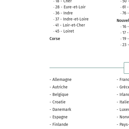
18 - Cher
50 
28 - Eure-et-Loir
61 
36 - Indre
76 
37 - Indre-et-Loire
Nouvel
41 - Loir-et-Cher
16 
45 - Loiret
17 
Corse
19 
23 
- Allemagne
- Fran
- Autriche
- Grèc
- Belgique
- Irla
- Croatie
- Itali
- Danemark
- Lux
- Espagne
- Norv
- Finlande
- Pays