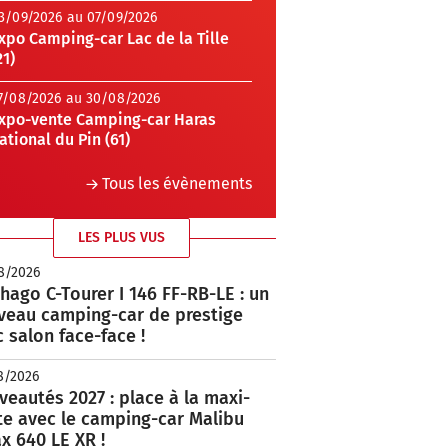
3/09/2026 au 07/09/2026
xpo Camping-car Lac de la Tille
21)
7/08/2026 au 30/08/2026
xpo-vente Camping-car Haras
ational du Pin (61)
Tous les évènements
LES PLUS VUS
8/2026
hago C-Tourer I 146 FF-RB-LE : un
veau camping-car de prestige
 salon face-face !
8/2026
eautés 2027 : place à la maxi-
te avec le camping-car Malibu
x 640 LE XR !