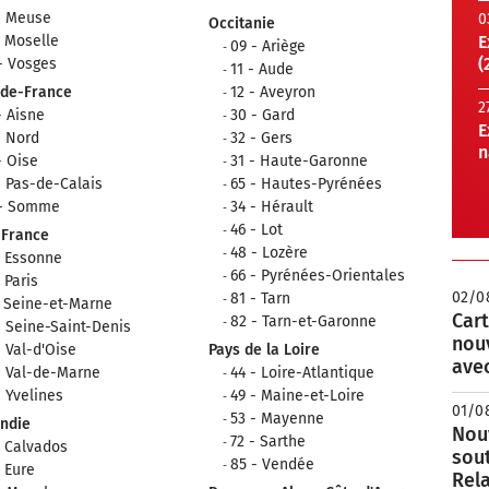
- Meuse
0
Occitanie
- Moselle
E
09 - Ariège
(
- Vosges
11 - Aude
-de-France
12 - Aveyron
2
- Aisne
30 - Gard
E
- Nord
32 - Gers
n
- Oise
31 - Haute-Garonne
- Pas-de-Calais
65 - Hautes-Pyrénées
 - Somme
34 - Hérault
46 - Lot
-France
48 - Lozère
- Essonne
66 - Pyrénées-Orientales
- Paris
02/0
81 - Tarn
- Seine-et-Marne
Cart
82 - Tarn-et-Garonne
- Seine-Saint-Denis
nou
- Val-d'Oise
Pays de la Loire
avec
- Val-de-Marne
44 - Loire-Atlantique
- Yvelines
49 - Maine-et-Loire
01/0
53 - Mayenne
ndie
Nouv
72 - Sarthe
- Calvados
sou
85 - Vendée
- Eure
Rela