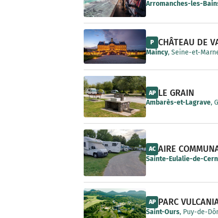
e
Arromanches-les-Bain
CHÂTEAU DE V
P
Maincy
, Seine-et-Marne
LE GRAIN
AP
Ambarès-et-Lagrave
, 
AIRE COMMUN
AC
Sainte-Eulalie-de-Cer
PARC VULCANI
AP
Saint-Ours
, Puy-de-Dô