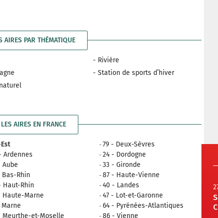
S AIRES PAR THÉMATIQUE
- Rivière
tagne
- Station de sports d’hiver
 naturel
LES AIRES EN FRANCE
Est
79 - Deux-Sèvres
- Ardennes
24 - Dordogne
- Aube
33 - Gironde
- Bas-Rhin
87 - Haute-Vienne
- Haut-Rhin
40 - Landes
2
- Haute-Marne
47 - Lot-et-Garonne
S
- Marne
64 - Pyrénées-Atlantiques
C
- Meurthe-et-Moselle
86 - Vienne