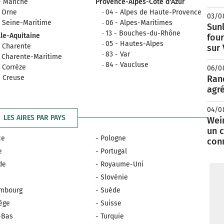
- Manche
Provence-Alpes-Côte d'Azur
- Orne
04 - Alpes de Haute-Provence
03/0
- Seine-Maritime
06 - Alpes-Maritimes
Sunl
13 - Bouches-du-Rhône
le-Aquitaine
fou
05 - Hautes-Alpes
- Charente
sur
83 - Var
- Charente-Maritime
84 - Vaucluse
- Corrèze
06/0
- Creuse
Rand
agré
04/0
LES AIRES PAR PAYS
Wei
un c
ce
- Pologne
con
e
- Portugal
nde
- Royaume-Uni
e
- Slovénie
embourg
- Suède
ège
- Suisse
-Bas
- Turquie