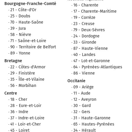
Bourgogne-Franche-Comté
16 - Charente
21 - Côte-d'Or
17 - Charente-Maritime
25 - Doubs
19 - Corrèze
70 - Haute-Saône
23 - Creuse
39 - Jura
79 - Deux-Sèvres
58 - Nièvre
24 - Dordogne
71 - Saône-et-Loire
33 - Gironde
90 - Territoire de Belfort
87 - Haute-Vienne
89 - Yonne
40 - Landes
Bretagne
47 - Lot-et-Garonne
22 - Côtes-d'Armor
64 - Pyrénées-Atlantiques
29 - Finistère
86 - Vienne
35 - Îlle-et-Vilaine
Occitanie
56 - Morbihan
09 - Ariège
Centre
11 - Aude
18 - Cher
12 - Aveyron
28 - Eure-et-Loir
30 - Gard
36 - Indre
32 - Gers
37 - Indre-et-Loire
31 - Haute-Garonne
41 - Loir-et-Cher
65 - Hautes-Pyrénées
45 - Loiret
34 - Hérault