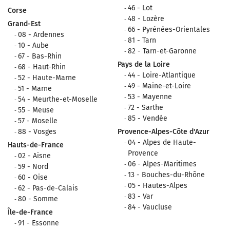
46 - Lot
Corse
48 - Lozère
Grand-Est
66 - Pyrénées-Orientales
08 - Ardennes
81 - Tarn
10 - Aube
82 - Tarn-et-Garonne
67 - Bas-Rhin
Pays de la Loire
68 - Haut-Rhin
44 - Loire-Atlantique
52 - Haute-Marne
49 - Maine-et-Loire
51 - Marne
53 - Mayenne
54 - Meurthe-et-Moselle
72 - Sarthe
55 - Meuse
85 - Vendée
57 - Moselle
88 - Vosges
Provence-Alpes-Côte d'Azur
04 - Alpes de Haute-
Hauts-de-France
Provence
02 - Aisne
06 - Alpes-Maritimes
59 - Nord
13 - Bouches-du-Rhône
60 - Oise
05 - Hautes-Alpes
62 - Pas-de-Calais
83 - Var
80 - Somme
84 - Vaucluse
Île-de-France
91 - Essonne