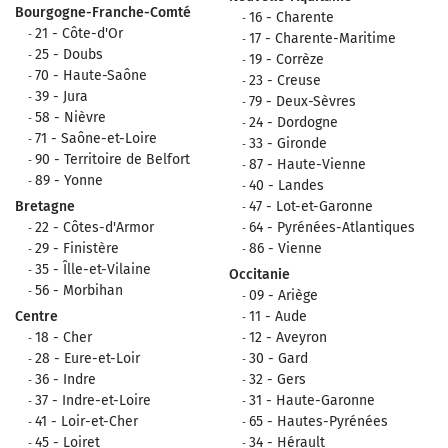
Bourgogne-Franche-Comté
16 - Charente
21 - Côte-d'Or
17 - Charente-Maritime
25 - Doubs
19 - Corrèze
70 - Haute-Saône
23 - Creuse
39 - Jura
79 - Deux-Sèvres
58 - Nièvre
24 - Dordogne
71 - Saône-et-Loire
33 - Gironde
90 - Territoire de Belfort
87 - Haute-Vienne
89 - Yonne
40 - Landes
Bretagne
47 - Lot-et-Garonne
22 - Côtes-d'Armor
64 - Pyrénées-Atlantiques
29 - Finistère
86 - Vienne
35 - Îlle-et-Vilaine
Occitanie
56 - Morbihan
09 - Ariège
Centre
11 - Aude
18 - Cher
12 - Aveyron
28 - Eure-et-Loir
30 - Gard
36 - Indre
32 - Gers
37 - Indre-et-Loire
31 - Haute-Garonne
41 - Loir-et-Cher
65 - Hautes-Pyrénées
45 - Loiret
34 - Hérault