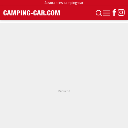
Assurances camping-car
S'abonner
Boutique
Newsletter
Annonces
Podcasts
Vidéos
Actualités
Essais
Accueil & stationnement
Accessoires
Achat & vente
Fourgons & Vans