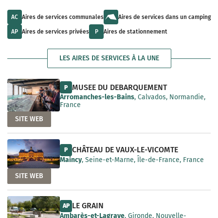
u
l
a
l
t
i
t
s
AC
Aires de services communales
Aires de services dans un camping
l
s
a
a
a
v
AP
Aires de services privées
P
Aires de stationnement
b
v
a
l
a
i
e
i
l
LES AIRES DE SERVICES À LA UNE
l
a
a
b
b
l
l
e
MUSEE DU DEBARQUEMENT
P
e
Arromanches-les-Bains
, Calvados, Normandie,
France
SITE WEB
CHÂTEAU DE VAUX-LE-VICOMTE
P
Maincy
, Seine-et-Marne, Île-de-France, France
SITE WEB
LE GRAIN
AP
Ambarès-et-Lagrave
, Gironde, Nouvelle-