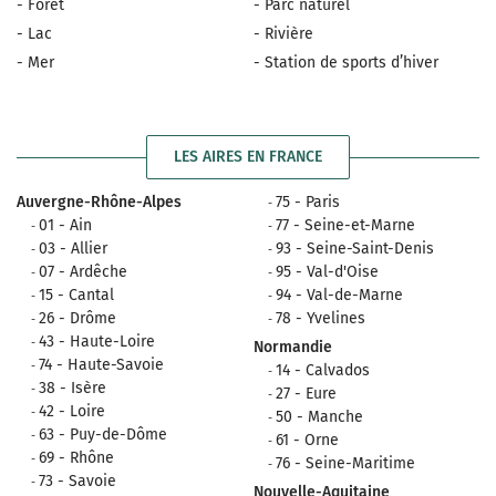
- Forêt
- Parc naturel
- Lac
- Rivière
- Mer
- Station de sports d’hiver
LES AIRES EN FRANCE
Auvergne-Rhône-Alpes
75 - Paris
01 - Ain
77 - Seine-et-Marne
03 - Allier
93 - Seine-Saint-Denis
07 - Ardêche
95 - Val-d'Oise
15 - Cantal
94 - Val-de-Marne
26 - Drôme
78 - Yvelines
43 - Haute-Loire
Normandie
74 - Haute-Savoie
14 - Calvados
38 - Isère
27 - Eure
42 - Loire
50 - Manche
63 - Puy-de-Dôme
61 - Orne
69 - Rhône
76 - Seine-Maritime
73 - Savoie
Nouvelle-Aquitaine