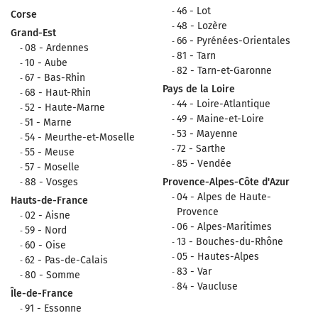
46 - Lot
Corse
48 - Lozère
Grand-Est
66 - Pyrénées-Orientales
08 - Ardennes
81 - Tarn
10 - Aube
82 - Tarn-et-Garonne
67 - Bas-Rhin
Pays de la Loire
68 - Haut-Rhin
44 - Loire-Atlantique
52 - Haute-Marne
49 - Maine-et-Loire
51 - Marne
53 - Mayenne
54 - Meurthe-et-Moselle
72 - Sarthe
55 - Meuse
85 - Vendée
57 - Moselle
88 - Vosges
Provence-Alpes-Côte d'Azur
04 - Alpes de Haute-
Hauts-de-France
Provence
02 - Aisne
06 - Alpes-Maritimes
59 - Nord
13 - Bouches-du-Rhône
60 - Oise
05 - Hautes-Alpes
62 - Pas-de-Calais
83 - Var
80 - Somme
84 - Vaucluse
Île-de-France
91 - Essonne