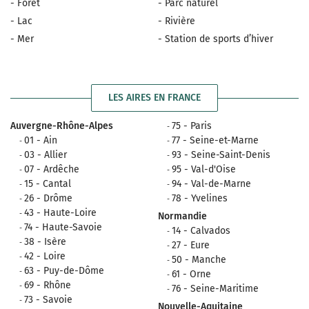
- Forêt
- Parc naturel
- Lac
- Rivière
- Mer
- Station de sports d’hiver
LES AIRES EN FRANCE
Auvergne-Rhône-Alpes
75 - Paris
01 - Ain
77 - Seine-et-Marne
03 - Allier
93 - Seine-Saint-Denis
07 - Ardêche
95 - Val-d'Oise
15 - Cantal
94 - Val-de-Marne
26 - Drôme
78 - Yvelines
43 - Haute-Loire
Normandie
74 - Haute-Savoie
14 - Calvados
38 - Isère
27 - Eure
42 - Loire
50 - Manche
63 - Puy-de-Dôme
61 - Orne
69 - Rhône
76 - Seine-Maritime
73 - Savoie
Nouvelle-Aquitaine