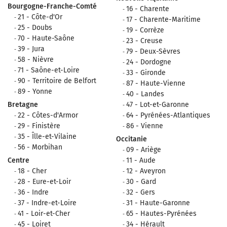
Bourgogne-Franche-Comté
16 - Charente
21 - Côte-d'Or
17 - Charente-Maritime
25 - Doubs
19 - Corrèze
70 - Haute-Saône
23 - Creuse
39 - Jura
79 - Deux-Sèvres
58 - Nièvre
24 - Dordogne
71 - Saône-et-Loire
33 - Gironde
90 - Territoire de Belfort
87 - Haute-Vienne
89 - Yonne
40 - Landes
Bretagne
47 - Lot-et-Garonne
22 - Côtes-d'Armor
64 - Pyrénées-Atlantiques
29 - Finistère
86 - Vienne
35 - Îlle-et-Vilaine
Occitanie
56 - Morbihan
09 - Ariège
Centre
11 - Aude
18 - Cher
12 - Aveyron
28 - Eure-et-Loir
30 - Gard
36 - Indre
32 - Gers
37 - Indre-et-Loire
31 - Haute-Garonne
41 - Loir-et-Cher
65 - Hautes-Pyrénées
45 - Loiret
34 - Hérault