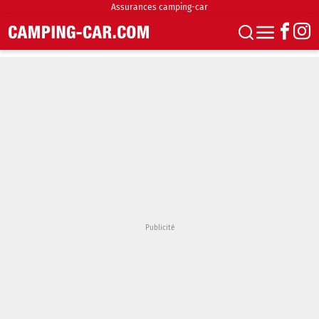
Assurances camping-car
S'abonner
Boutique
Newsletter
Annonces
Podcasts
Vidéos
Actualités
Essais
Accueil & stationnement
Accessoires
Achat & vente
Fourgons & Vans