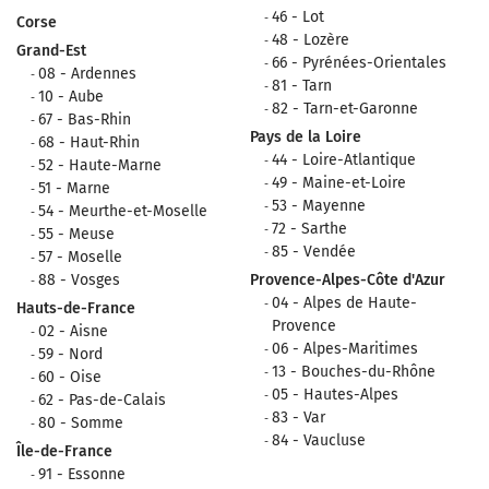
46 - Lot
Corse
48 - Lozère
Grand-Est
66 - Pyrénées-Orientales
08 - Ardennes
81 - Tarn
10 - Aube
82 - Tarn-et-Garonne
67 - Bas-Rhin
Pays de la Loire
68 - Haut-Rhin
44 - Loire-Atlantique
52 - Haute-Marne
49 - Maine-et-Loire
51 - Marne
53 - Mayenne
54 - Meurthe-et-Moselle
72 - Sarthe
55 - Meuse
85 - Vendée
57 - Moselle
88 - Vosges
Provence-Alpes-Côte d'Azur
04 - Alpes de Haute-
Hauts-de-France
Provence
02 - Aisne
06 - Alpes-Maritimes
59 - Nord
13 - Bouches-du-Rhône
60 - Oise
05 - Hautes-Alpes
62 - Pas-de-Calais
83 - Var
80 - Somme
84 - Vaucluse
Île-de-France
91 - Essonne