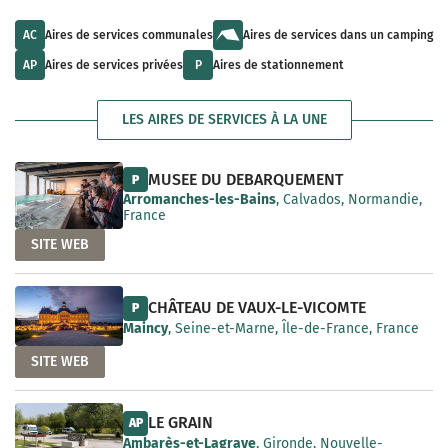
u
l
a
l
t
i
t
s
AC
Aires de services communales
Aires de services dans un camping
l
s
a
a
a
v
AP
Aires de services privées
P
Aires de stationnement
b
v
a
l
a
i
e
i
l
LES AIRES DE SERVICES À LA UNE
l
a
a
b
b
l
l
e
MUSEE DU DEBARQUEMENT
P
e
Arromanches-les-Bains
, Calvados, Normandie,
France
SITE WEB
CHÂTEAU DE VAUX-LE-VICOMTE
P
Maincy
, Seine-et-Marne, Île-de-France, France
SITE WEB
LE GRAIN
AP
Ambarès-et-Lagrave
, Gironde, Nouvelle-