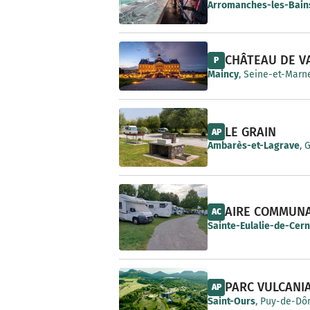
e
Arromanches-les-Bain
CHÂTEAU DE V
P
Maincy
, Seine-et-Marne
LE GRAIN
AP
Ambarès-et-Lagrave
, 
AIRE COMMUN
AC
Sainte-Eulalie-de-Cer
PARC VULCANI
AP
Saint-Ours
, Puy-de-Dô