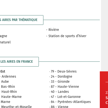
S AIRES PAR THÉMATIQUE
- Rivière
tagne
- Station de sports d’hiver
 naturel
LES AIRES EN FRANCE
Est
79 - Deux-Sèvres
- Ardennes
24 - Dordogne
- Aube
33 - Gironde
- Bas-Rhin
87 - Haute-Vienne
- Haut-Rhin
40 - Landes
2
- Haute-Marne
47 - Lot-et-Garonne
S
- Marne
64 - Pyrénées-Atlantiques
C
- Meurthe-et-Moselle
86 - Vienne