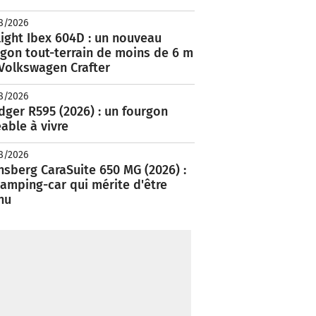
8/2026
ight Ibex 604D : un nouveau
rgon tout-terrain de moins de 6 m
 Volkswagen Crafter
8/2026
ger R595 (2026) : un fourgon
able à vivre
8/2026
nsberg CaraSuite 650 MG (2026) :
amping-car qui mérite d'être
nu