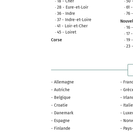
18 - Cher
50 
28 - Eure-et-Loir
61 
36 - Indre
76 
37 - Indre-et-Loire
Nouvel
41 - Loir-et-Cher
16 
45 - Loiret
17 
Corse
19 
23 
- Allemagne
- Fran
- Autriche
- Grèc
- Belgique
- Irla
- Croatie
- Itali
- Danemark
- Lux
- Espagne
- Norv
- Finlande
- Pays