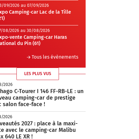
3/09/2026 au 07/09/2026
xpo Camping-car Lac de la Tille
21)
7/08/2026 au 30/08/2026
xpo-vente Camping-car Haras
ational du Pin (61)
Tous les évènements
LES PLUS VUS
8/2026
hago C-Tourer I 146 FF-RB-LE : un
veau camping-car de prestige
 salon face-face !
8/2026
eautés 2027 : place à la maxi-
te avec le camping-car Malibu
x 640 LE XR !