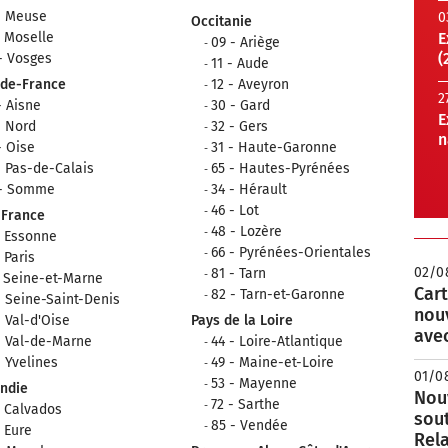
- Meuse
0
Occitanie
- Moselle
E
09 - Ariège
(
- Vosges
11 - Aude
-de-France
12 - Aveyron
2
- Aisne
30 - Gard
E
- Nord
32 - Gers
n
- Oise
31 - Haute-Garonne
- Pas-de-Calais
65 - Hautes-Pyrénées
 - Somme
34 - Hérault
46 - Lot
-France
48 - Lozère
- Essonne
66 - Pyrénées-Orientales
- Paris
02/0
81 - Tarn
- Seine-et-Marne
Cart
82 - Tarn-et-Garonne
- Seine-Saint-Denis
nou
- Val-d'Oise
Pays de la Loire
avec
- Val-de-Marne
44 - Loire-Atlantique
- Yvelines
49 - Maine-et-Loire
01/0
53 - Mayenne
ndie
Nouv
72 - Sarthe
- Calvados
sou
85 - Vendée
- Eure
Rela