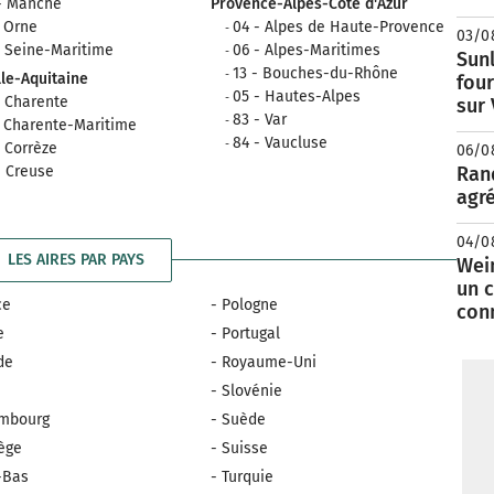
- Manche
Provence-Alpes-Côte d'Azur
- Orne
04 - Alpes de Haute-Provence
03/0
- Seine-Maritime
06 - Alpes-Maritimes
Sunl
13 - Bouches-du-Rhône
le-Aquitaine
fou
05 - Hautes-Alpes
- Charente
sur
83 - Var
- Charente-Maritime
84 - Vaucluse
- Corrèze
06/0
- Creuse
Rand
agré
04/0
LES AIRES PAR PAYS
Wei
un c
ce
- Pologne
con
e
- Portugal
nde
- Royaume-Uni
e
- Slovénie
embourg
- Suède
ège
- Suisse
-Bas
- Turquie