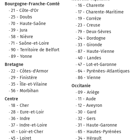
Bourgogne-Franche-Comté
16 - Charente
21 - Côte-d'Or
17 - Charente-Maritime
25 - Doubs
19 - Corrèze
70 - Haute-Saône
23 - Creuse
39 - Jura
79 - Deux-Sèvres
58 - Nièvre
24 - Dordogne
71 - Saône-et-Loire
33 - Gironde
90 - Territoire de Belfort
87 - Haute-Vienne
89 - Yonne
40 - Landes
Bretagne
47 - Lot-et-Garonne
22 - Côtes-d'Armor
64 - Pyrénées-Atlantiques
29 - Finistère
86 - Vienne
35 - Îlle-et-Vilaine
Occitanie
56 - Morbihan
09 - Ariège
Centre
11 - Aude
18 - Cher
12 - Aveyron
28 - Eure-et-Loir
30 - Gard
36 - Indre
32 - Gers
37 - Indre-et-Loire
31 - Haute-Garonne
41 - Loir-et-Cher
65 - Hautes-Pyrénées
45 - Loiret
34 - Hérault