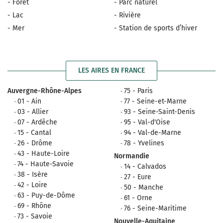
- Forêt
- Parc naturel
- Lac
- Rivière
- Mer
- Station de sports d’hiver
LES AIRES EN FRANCE
Auvergne-Rhône-Alpes
75 - Paris
01 - Ain
77 - Seine-et-Marne
03 - Allier
93 - Seine-Saint-Denis
07 - Ardêche
95 - Val-d'Oise
15 - Cantal
94 - Val-de-Marne
26 - Drôme
78 - Yvelines
43 - Haute-Loire
Normandie
74 - Haute-Savoie
14 - Calvados
38 - Isère
27 - Eure
42 - Loire
50 - Manche
63 - Puy-de-Dôme
61 - Orne
69 - Rhône
76 - Seine-Maritime
73 - Savoie
Nouvelle-Aquitaine