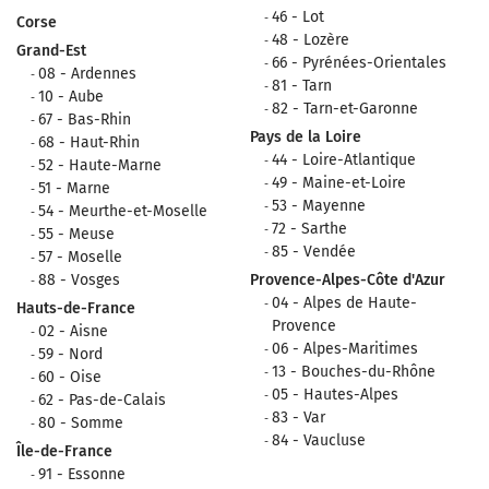
46 - Lot
Corse
48 - Lozère
Grand-Est
66 - Pyrénées-Orientales
08 - Ardennes
81 - Tarn
10 - Aube
82 - Tarn-et-Garonne
67 - Bas-Rhin
Pays de la Loire
68 - Haut-Rhin
44 - Loire-Atlantique
52 - Haute-Marne
49 - Maine-et-Loire
51 - Marne
53 - Mayenne
54 - Meurthe-et-Moselle
72 - Sarthe
55 - Meuse
85 - Vendée
57 - Moselle
88 - Vosges
Provence-Alpes-Côte d'Azur
04 - Alpes de Haute-
Hauts-de-France
Provence
02 - Aisne
06 - Alpes-Maritimes
59 - Nord
13 - Bouches-du-Rhône
60 - Oise
05 - Hautes-Alpes
62 - Pas-de-Calais
83 - Var
80 - Somme
84 - Vaucluse
Île-de-France
91 - Essonne