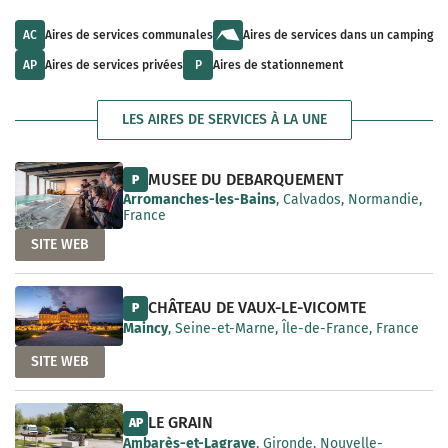
u
l
a
l
t
i
t
s
AC
Aires de services communales
Aires de services dans un camping
l
s
a
a
a
v
AP
Aires de services privées
P
Aires de stationnement
b
v
a
l
a
i
e
i
l
LES AIRES DE SERVICES À LA UNE
l
a
a
b
b
l
l
e
MUSEE DU DEBARQUEMENT
P
e
Arromanches-les-Bains
, Calvados, Normandie,
France
SITE WEB
CHÂTEAU DE VAUX-LE-VICOMTE
P
Maincy
, Seine-et-Marne, Île-de-France, France
SITE WEB
LE GRAIN
AP
Ambarès-et-Lagrave
, Gironde, Nouvelle-