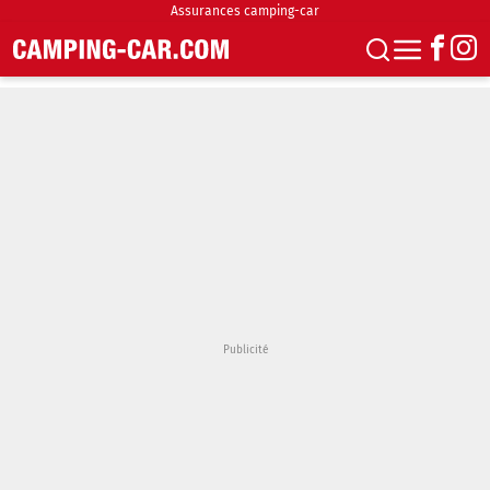
Assurances camping-car
S'abonner
Boutique
Newsletter
Annonces
Podcasts
Vidéos
Actualités
Essais
Accueil & stationnement
Accessoires
Achat & vente
Fourgons & Vans