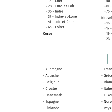
18 - Cher
50 
28 - Eure-et-Loir
61 
36 - Indre
76 
37 - Indre-et-Loire
Nouvel
41 - Loir-et-Cher
16 
45 - Loiret
17 
Corse
19 
23 
- Allemagne
- Fran
- Autriche
- Grèc
- Belgique
- Irla
- Croatie
- Itali
- Danemark
- Lux
- Espagne
- Norv
- Finlande
- Pays