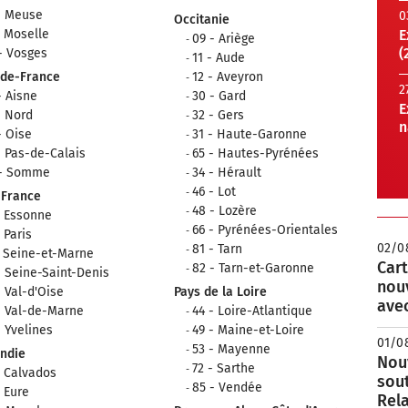
- Meuse
0
Occitanie
- Moselle
E
09 - Ariège
(
- Vosges
11 - Aude
-de-France
12 - Aveyron
2
- Aisne
30 - Gard
E
- Nord
32 - Gers
n
- Oise
31 - Haute-Garonne
- Pas-de-Calais
65 - Hautes-Pyrénées
 - Somme
34 - Hérault
46 - Lot
-France
48 - Lozère
- Essonne
66 - Pyrénées-Orientales
- Paris
02/0
81 - Tarn
- Seine-et-Marne
Cart
82 - Tarn-et-Garonne
- Seine-Saint-Denis
nou
- Val-d'Oise
Pays de la Loire
avec
- Val-de-Marne
44 - Loire-Atlantique
- Yvelines
49 - Maine-et-Loire
01/0
53 - Mayenne
ndie
Nouv
72 - Sarthe
- Calvados
sou
85 - Vendée
- Eure
Rela