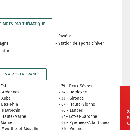
S AIRES PAR THÉMATIQUE
- Rivière
tagne
- Station de sports d’hiver
 naturel
LES AIRES EN FRANCE
Est
79 - Deux-Sèvres
- Ardennes
24 - Dordogne
- Aube
33 - Gironde
- Bas-Rhin
87 - Haute-Vienne
- Haut-Rhin
40 - Landes
2
- Haute-Marne
47 - Lot-et-Garonne
S
- Marne
64 - Pyrénées-Atlantiques
C
- Meurthe-et-Moselle
86 - Vienne