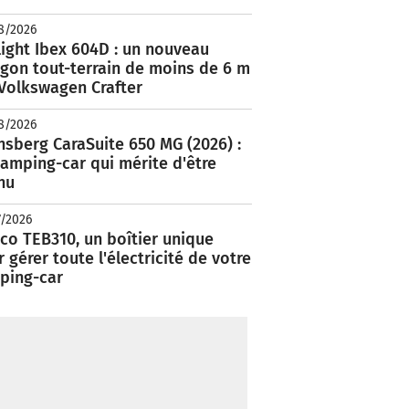
8/2026
ight Ibex 604D : un nouveau
rgon tout-terrain de moins de 6 m
 Volkswagen Crafter
8/2026
nsberg CaraSuite 650 MG (2026) :
amping-car qui mérite d'être
nu
7/2026
co TEB310, un boîtier unique
 gérer toute l'électricité de votre
ping-car