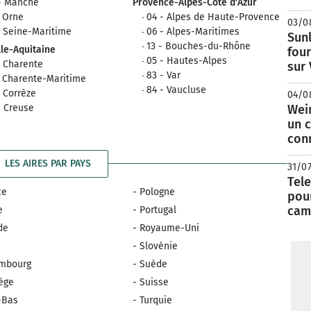
- Manche
Provence-Alpes-Côte d'Azur
- Orne
04 - Alpes de Haute-Provence
03/0
- Seine-Maritime
06 - Alpes-Maritimes
Sunl
13 - Bouches-du-Rhône
le-Aquitaine
fou
05 - Hautes-Alpes
- Charente
sur
83 - Var
- Charente-Maritime
84 - Vaucluse
- Corrèze
04/0
- Creuse
Wei
un c
con
LES AIRES PAR PAYS
31/0
Tele
ce
- Pologne
pour
cam
e
- Portugal
nde
- Royaume-Uni
e
- Slovénie
embourg
- Suède
ège
- Suisse
-Bas
- Turquie