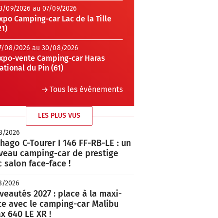
3/09/2026 au 07/09/2026
xpo Camping-car Lac de la Tille
21)
7/08/2026 au 30/08/2026
xpo-vente Camping-car Haras
ational du Pin (61)
Tous les évènements
LES PLUS VUS
8/2026
hago C-Tourer I 146 FF-RB-LE : un
veau camping-car de prestige
 salon face-face !
8/2026
eautés 2027 : place à la maxi-
te avec le camping-car Malibu
x 640 LE XR !