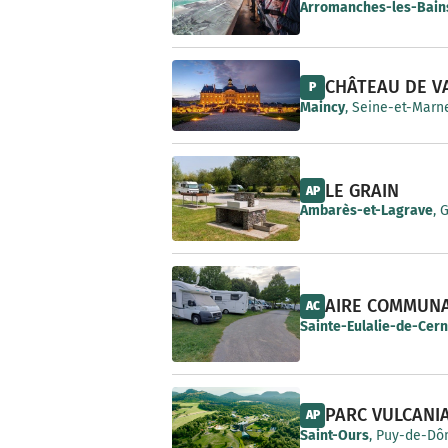
e
Arromanches-les-Bain
CHÂTEAU DE V
P
Maincy
, Seine-et-Marne
LE GRAIN
AP
Ambarès-et-Lagrave
, 
AIRE COMMUN
AC
Sainte-Eulalie-de-Cer
PARC VULCANI
AP
Saint-Ours
, Puy-de-Dô