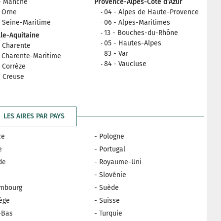
- Manche
Provence-Alpes-Côte d'Azur
- Orne
04 - Alpes de Haute-Provence
- Seine-Maritime
06 - Alpes-Maritimes
13 - Bouches-du-Rhône
le-Aquitaine
05 - Hautes-Alpes
- Charente
83 - Var
- Charente-Maritime
84 - Vaucluse
- Corrèze
- Creuse
LES AIRES PAR PAYS
ce
- Pologne
e
- Portugal
nde
- Royaume-Uni
e
- Slovénie
embourg
- Suède
ège
- Suisse
-Bas
- Turquie