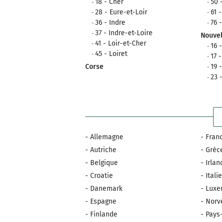
18 - Cher
50 
28 - Eure-et-Loir
61 
36 - Indre
76 
37 - Indre-et-Loire
Nouvel
41 - Loir-et-Cher
16 
45 - Loiret
17 
Corse
19 
23 
- Allemagne
- Fran
- Autriche
- Grèc
- Belgique
- Irla
- Croatie
- Itali
- Danemark
- Lux
- Espagne
- Norv
- Finlande
- Pays