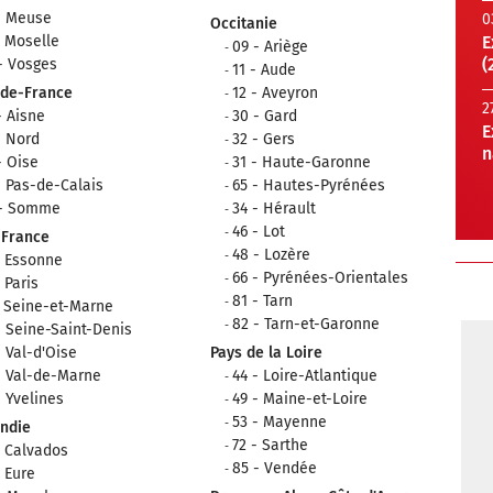
- Meuse
0
Occitanie
- Moselle
E
09 - Ariège
(
- Vosges
11 - Aude
-de-France
12 - Aveyron
2
- Aisne
30 - Gard
E
- Nord
32 - Gers
n
- Oise
31 - Haute-Garonne
- Pas-de-Calais
65 - Hautes-Pyrénées
 - Somme
34 - Hérault
46 - Lot
-France
48 - Lozère
- Essonne
66 - Pyrénées-Orientales
- Paris
81 - Tarn
- Seine-et-Marne
82 - Tarn-et-Garonne
- Seine-Saint-Denis
- Val-d'Oise
Pays de la Loire
- Val-de-Marne
44 - Loire-Atlantique
- Yvelines
49 - Maine-et-Loire
53 - Mayenne
ndie
72 - Sarthe
- Calvados
85 - Vendée
- Eure