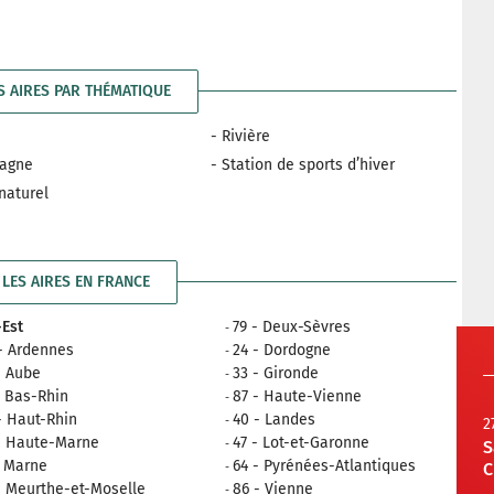
S AIRES PAR THÉMATIQUE
- Rivière
tagne
- Station de sports d’hiver
 naturel
LES AIRES EN FRANCE
Est
79 - Deux-Sèvres
- Ardennes
24 - Dordogne
- Aube
33 - Gironde
- Bas-Rhin
87 - Haute-Vienne
- Haut-Rhin
40 - Landes
2
- Haute-Marne
47 - Lot-et-Garonne
S
- Marne
64 - Pyrénées-Atlantiques
C
- Meurthe-et-Moselle
86 - Vienne