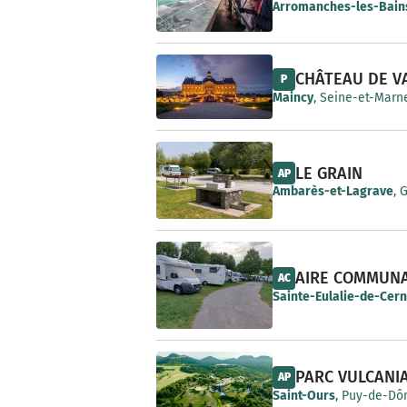
e
Arromanches-les-Bain
CHÂTEAU DE V
P
Maincy
, Seine-et-Marne
LE GRAIN
AP
Ambarès-et-Lagrave
, 
AIRE COMMUN
AC
Sainte-Eulalie-de-Cer
PARC VULCANI
AP
Saint-Ours
, Puy-de-Dô