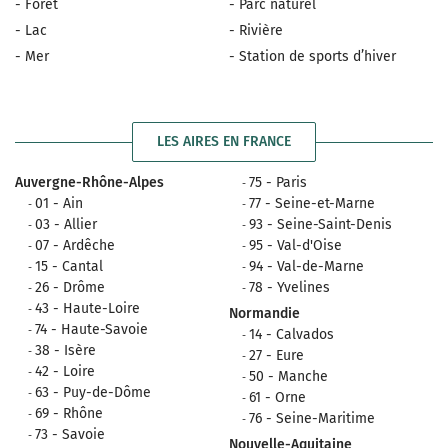
- Forêt
- Parc naturel
- Lac
- Rivière
- Mer
- Station de sports d’hiver
LES AIRES EN FRANCE
Auvergne-Rhône-Alpes
75 - Paris
01 - Ain
77 - Seine-et-Marne
03 - Allier
93 - Seine-Saint-Denis
07 - Ardêche
95 - Val-d'Oise
15 - Cantal
94 - Val-de-Marne
26 - Drôme
78 - Yvelines
43 - Haute-Loire
Normandie
74 - Haute-Savoie
14 - Calvados
38 - Isère
27 - Eure
42 - Loire
50 - Manche
63 - Puy-de-Dôme
61 - Orne
69 - Rhône
76 - Seine-Maritime
73 - Savoie
Nouvelle-Aquitaine