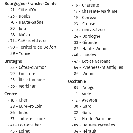
Bourgogne-Franche-Comté
16 - Charente
21 - Côte-d'Or
17 - Charente-Maritime
25 - Doubs
19 - Corrèze
70 - Haute-Saône
23 - Creuse
39 - Jura
79 - Deux-Sèvres
58 - Nièvre
24 - Dordogne
71 - Saône-et-Loire
33 - Gironde
90 - Territoire de Belfort
87 - Haute-Vienne
89 - Yonne
40 - Landes
Bretagne
47 - Lot-et-Garonne
22 - Côtes-d'Armor
64 - Pyrénées-Atlantiques
29 - Finistère
86 - Vienne
35 - Îlle-et-Vilaine
Occitanie
56 - Morbihan
09 - Ariège
Centre
11 - Aude
18 - Cher
12 - Aveyron
28 - Eure-et-Loir
30 - Gard
36 - Indre
32 - Gers
37 - Indre-et-Loire
31 - Haute-Garonne
41 - Loir-et-Cher
65 - Hautes-Pyrénées
45 - Loiret
34 - Hérault