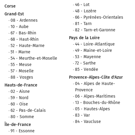
46 - Lot
Corse
48 - Lozère
Grand-Est
66 - Pyrénées-Orientales
08 - Ardennes
81 - Tarn
10 - Aube
82 - Tarn-et-Garonne
67 - Bas-Rhin
Pays de la Loire
68 - Haut-Rhin
44 - Loire-Atlantique
52 - Haute-Marne
49 - Maine-et-Loire
51 - Marne
53 - Mayenne
54 - Meurthe-et-Moselle
72 - Sarthe
55 - Meuse
85 - Vendée
57 - Moselle
88 - Vosges
Provence-Alpes-Côte d'Azur
04 - Alpes de Haute-
Hauts-de-France
Provence
02 - Aisne
06 - Alpes-Maritimes
59 - Nord
13 - Bouches-du-Rhône
60 - Oise
05 - Hautes-Alpes
62 - Pas-de-Calais
83 - Var
80 - Somme
84 - Vaucluse
Île-de-France
91 - Essonne