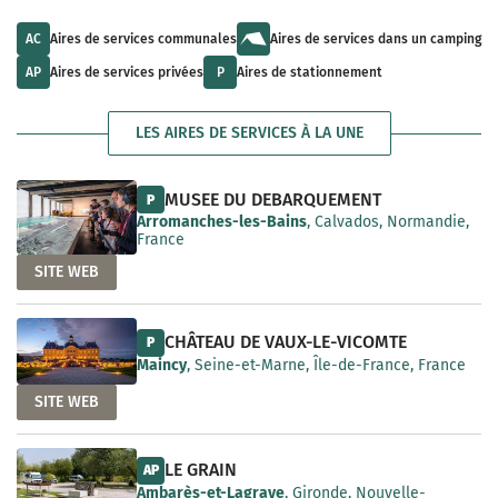
u
l
a
l
t
i
t
s
AC
Aires de services communales
Aires de services dans un camping
l
s
a
a
a
v
AP
Aires de services privées
P
Aires de stationnement
b
v
a
l
a
i
e
i
l
LES AIRES DE SERVICES À LA UNE
l
a
a
b
b
l
l
e
MUSEE DU DEBARQUEMENT
P
e
Arromanches-les-Bains
, Calvados, Normandie,
France
SITE WEB
CHÂTEAU DE VAUX-LE-VICOMTE
P
Maincy
, Seine-et-Marne, Île-de-France, France
SITE WEB
LE GRAIN
AP
Ambarès-et-Lagrave
, Gironde, Nouvelle-