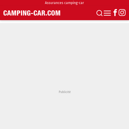
Assurances camping-car
S'abonner
Boutique
Newsletter
Annonces
Podcasts
Vidéos
Actualités
Essais
Accueil & stationnement
Accessoires
Achat & vente
Fourgons & Vans